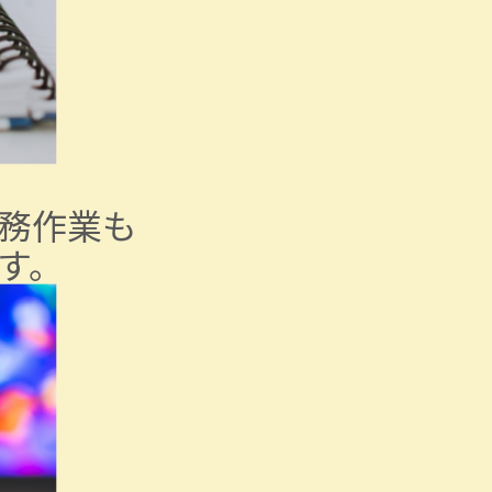
務作業も
す。