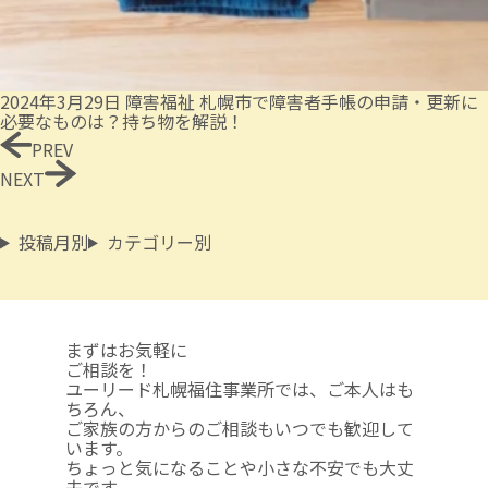
2024年3月29日
障害福祉
札幌市で障害者手帳の申請・更新に
必要なものは？持ち物を解説！
PREV
NEXT
投稿月別
カテゴリー別
まずはお気軽に
ご相談を！
ユーリード札幌福住事業所では、ご本人はも
ちろん、
ご家族の方からのご相談も
いつでも歓迎して
います。
ちょっと気になることや
小さな不安でも大丈
夫です。