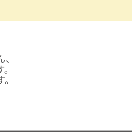
ん、
す。
す。