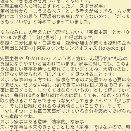
理なくできる方法を見つけることなのです。
完璧主義の人に特におすすめしたい「ズボラ家事」
筆者は昔から「こうあるべき」という考えが強すぎる一方で実
際には自分の思う「理想的な家事」ができないので、「だった
らもういいや」と諦めてしまっていました。
※ちなみにこの考え方は心理学において「完璧主義」とか「0
か100か思想（二分化思考）」と呼ばれます。
参照：
二分化思考・白黒思考｜臨床心理士が教える認知の歪み
の原因と対策② | 東京カウンセリングオフィス (tokyoco.jp)
完璧主義や「0か100か」という考え方は、心理学的にも心の
負担になりやすいと言われています。家事に対しても、このよ
うな厳しい基準を持つと疲れてしまいますよね。大切なのは、
無理なく続けられる「ほどほど」を見つけることです。
ズボラ家事の考え方では、家事をするのに完璧である必要はあ
りません。せいぜい4割、5割できていれば良い方なのです。家
事は毎日ずっと「しなくてはならないもの」として続いていく
もの。毎日100点を取り続けるのは難しくても、40点・50点を
取り続けることならできそうな気がしてきませんか？「少しず
つ」でも毎日続けられるのは素晴らしいことです。そして、
「少しずつ」でも毎日家事ができている自分を褒めてあげられ
たら素敵ですね。
ズボラ家事はある意味「効率的」な家事
ズボラ家事は本来のきっちりとした「家事」ではないので、時