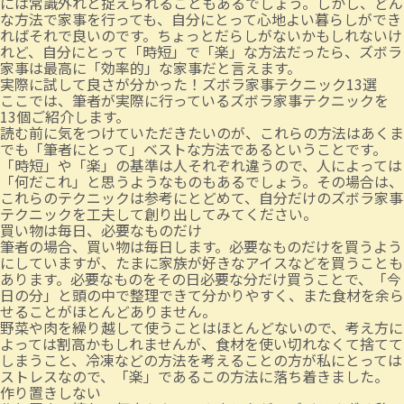
には常識外れと捉えられることもあるでしょう。しかし、どん
な方法で家事を行っても、自分にとって心地よい暮らしができ
ればそれで良いのです。ちょっとだらしがないかもしれないけ
れど、自分にとって「時短」で「楽」な方法だったら、ズボラ
家事は最高に「効率的」な家事だと言えます。
実際に試して良さが分かった！ズボラ家事テクニック13選
ここでは、筆者が実際に行っているズボラ家事テクニックを
13個ご紹介します。
読む前に気をつけていただきたいのが、これらの方法はあくま
でも「筆者にとって」ベストな方法であるということです。
「時短」や「楽」の基準は人それぞれ違うので、人によっては
「何だこれ」と思うようなものもあるでしょう。その場合は、
これらのテクニックは参考にとどめて、自分だけのズボラ家事
テクニックを工夫して創り出してみてください。
買い物は毎日、必要なものだけ
筆者の場合、買い物は毎日します。必要なものだけを買うよう
にしていますが、たまに家族が好きなアイスなどを買うことも
あります。必要なものをその日必要な分だけ買うことで、「今
日の分」と頭の中で整理できて分かりやすく、また食材を余ら
せることがほとんどありません。
野菜や肉を繰り越して使うことはほとんどないので、考え方に
よっては割高かもしれませんが、食材を使い切れなくて捨てて
しまうこと、冷凍などの方法を考えることの方が私にとっては
ストレスなので、「楽」であるこの方法に落ち着きました。
作り置きしない