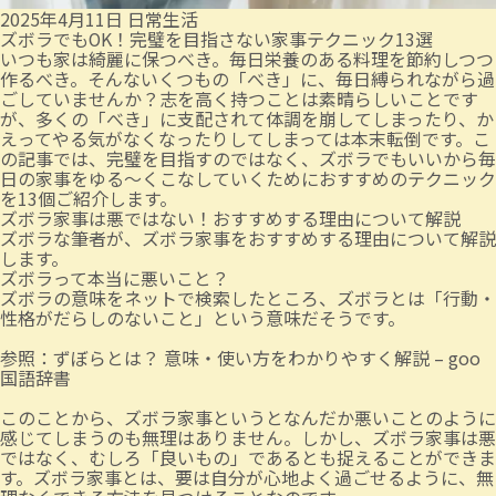
2025年4月11日
日常生活
ズボラでもOK！完璧を目指さない家事テクニック13選
いつも家は綺麗に保つべき。毎日栄養のある料理を節約しつつ
作るべき。そんないくつもの「べき」に、毎日縛られながら過
ごしていませんか？志を高く持つことは素晴らしいことです
が、多くの「べき」に支配されて体調を崩してしまったり、か
えってやる気がなくなったりしてしまっては本末転倒です。こ
の記事では、完璧を目指すのではなく、ズボラでもいいから毎
日の家事をゆる～くこなしていくためにおすすめのテクニック
を13個ご紹介します。
ズボラ家事は悪ではない！おすすめする理由について解説
ズボラな筆者が、ズボラ家事をおすすめする理由について解説
します。
ズボラって本当に悪いこと？
ズボラの意味をネットで検索したところ、ズボラとは「行動・
性格がだらしのないこと」という意味だそうです。
参照：
ずぼらとは？ 意味・使い方をわかりやすく解説 – goo
国語辞書
このことから、ズボラ家事というとなんだか悪いことのように
感じてしまうのも無理はありません。しかし、ズボラ家事は悪
ではなく、むしろ「良いもの」であるとも捉えることができま
す。ズボラ家事とは、要は自分が心地よく過ごせるように、無