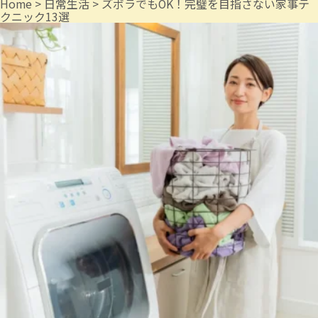
Home
>
日常生活
>
ズボラでもOK！完璧を目指さない家事テ
クニック13選