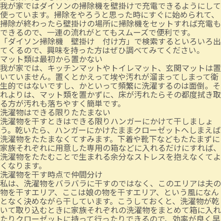
我が家ではダイソンの掃除機を壁掛けで充電できるようにして
使っています。掃除をやろうと思った時にすぐに始められて、
掃除が終わったら壁掛けの場所に掃除機をセットすれば充電も
できるので、一連の流れがとてもスムーズで便利です。
「ダイソン掃除機 壁掛け 付け方」で検索するといろいろ出
てくるので、興味を持った方はぜひ調べてみてください。
マット類は最初から置かない
我が家では、キッチンマットやトイレマット、玄関マットは置
いていません。置くとかえって埃や汚れが溜まってしまって衛
生的ではないですし、かといって頻繁に洗濯するのは面倒。そ
れよりは、マット類を置かずに、床が汚れたらその都度拭き取
る方が汚れも落ちやすく簡単です。
洗濯物はできる限りたたまない
洗濯物を干すときはできる限りハンガーにかけて干しましょ
う。乾いたら、ハンガーにかけたままクローゼットへしまえば
洗濯物をたたまなくてすみます。下着や靴下などもたたまずに
家族それぞれに用意した専用の箱などに入れるだけにすれば、
洗濯物をたたむことで生まれる余分なストレスを抱えなくてよ
くなります。
洗濯物を干す時点で仲間分け
私は、洗濯物をバラバラに干すのではなく、このエリアは夫の
物を干すエリア、ここは娘の物を干すエリア、という風になん
となく決めながら干しています。こうしておくと、洗濯物が乾
いて取り込むときに家族それぞれの洗濯物をまとめて箱に入れ
たりクローゼットに持って行ったりできるので、効率が良く早