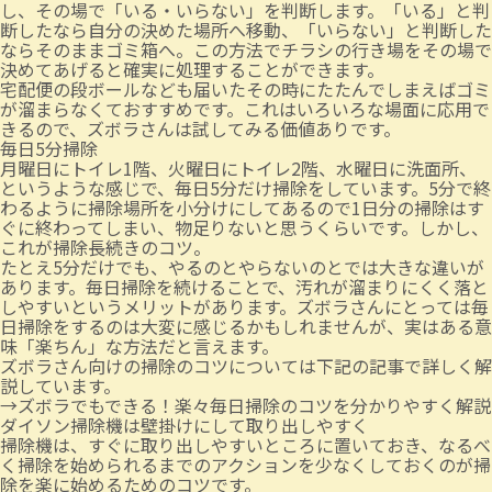
し、その場で「いる・いらない」を判断します。「いる」と判
断したなら自分の決めた場所へ移動、「いらない」と判断した
ならそのままゴミ箱へ。この方法でチラシの行き場をその場で
決めてあげると確実に処理することができます。
宅配便の段ボールなども届いたその時にたたんでしまえばゴミ
が溜まらなくておすすめです。これはいろいろな場面に応用で
きるので、ズボラさんは試してみる価値ありです。
毎日5分掃除
月曜日にトイレ1階、火曜日にトイレ2階、水曜日に洗面所、
というような感じで、毎日5分だけ掃除をしています。5分で終
わるように掃除場所を小分けにしてあるので1日分の掃除はす
ぐに終わってしまい、物足りないと思うくらいです。しかし、
これが掃除長続きのコツ。
たとえ5分だけでも、やるのとやらないのとでは大きな違いが
あります。毎日掃除を続けることで、汚れが溜まりにくく落と
しやすいというメリットがあります。ズボラさんにとっては毎
日掃除をするのは大変に感じるかもしれませんが、実はある意
味「楽ちん」な方法だと言えます。
ズボラさん向けの掃除のコツについては下記の記事で詳しく解
説しています。
→
ズボラでもできる！楽々毎日掃除のコツを分かりやすく解説
ダイソン掃除機は壁掛けにして取り出しやすく
掃除機は、すぐに取り出しやすいところに置いておき、なるべ
く掃除を始められるまでのアクションを少なくしておくのが掃
除を楽に始めるためのコツです。