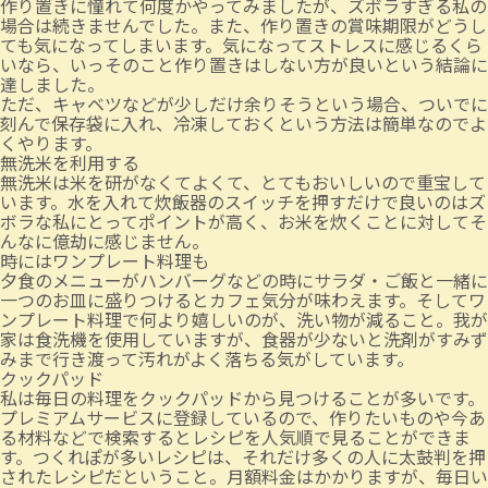
作り置きに憧れて何度かやってみましたが、ズボラすぎる私の
場合は続きませんでした。また、作り置きの賞味期限がどうし
ても気になってしまいます。気になってストレスに感じるくら
いなら、いっそのこと作り置きはしない方が良いという結論に
達しました。
ただ、キャベツなどが少しだけ余りそうという場合、ついでに
刻んで保存袋に入れ、冷凍しておくという方法は簡単なのでよ
くやります。
無洗米を利用する
無洗米は米を研がなくてよくて、とてもおいしいので重宝して
います。水を入れて炊飯器のスイッチを押すだけで良いのはズ
ボラな私にとってポイントが高く、お米を炊くことに対してそ
んなに億劫に感じません。
時にはワンプレート料理も
夕食のメニューがハンバーグなどの時にサラダ・ご飯と一緒に
一つのお皿に盛りつけるとカフェ気分が味わえます。そしてワ
ンプレート料理で何より嬉しいのが、洗い物が減ること。我が
家は食洗機を使用していますが、食器が少ないと洗剤がすみず
みまで行き渡って汚れがよく落ちる気がしています。
クックパッド
私は毎日の料理をクックパッドから見つけることが多いです。
プレミアムサービスに登録しているので、作りたいものや今あ
る材料などで検索するとレシピを人気順で見ることができま
す。つくれぽが多いレシピは、それだけ多くの人に太鼓判を押
されたレシピだということ。月額料金はかかりますが、毎日い