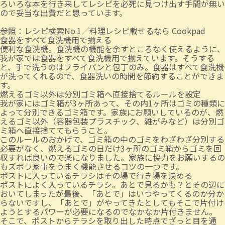
ろいろな本を行き来してレシピを必死に見つけ出す手間が無い
ので妥当な出費だと思っています。
参照：
レシピ検索No.1／料理レシピ載せるなら Cookpad
食器をすべて食洗機用で揃える
便利な食洗機。食洗機の機能を余すところなく使えるように、
我が家では食器をすべて食洗機用で揃えています。そうする
と、手で洗うのはフライパンと包丁のみ。食器はすべて食洗機
が洗ってくれるので、食器洗いの時間を節約することができま
す。
燃えるゴミ以外は分別ゴミ箱へ直接捨てるルールを設定
我が家にはゴミ箱が3ヶ所あって、その内1ヶ所はゴミの種類に
よって分別できるゴミ箱です。家族にお願いしているのが、燃
えるゴミ以外（容器包装プラスチック、雑がみなど）は分別ゴ
ミ箱へ直接捨ててもらうこと。
このルールのおかげで、ゴミ箱の中のゴミをわざわざ分別する
必要がなく、燃えるゴミの日だけ3ヶ所のゴミ箱からゴミを回
収すれば良いので楽になりました。家族に協力をお願いするの
もズボラ家事をうまく機能させるコツの一つです。
ポストに入っているチラシはその場で行き場を決める
ポストによく入っているチラシ。あとで見るかも？とその辺に
おいてしまったが最後、「あとで」はいつやってくるのか分か
らないですし、「あとで」がやってきたとしてもそこで片付け
ようとするパワーが必要になるのでなかなか片付きません。
そこで、ポストからチラシを取り出した時点でざっと目を通