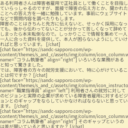
ある利用者さんは障害者雇用で正社員として働くことを目指し
ていらっしゃるのですが、面接で障害の伝え方とか、聞かれた
ことへの答え方を一緒に勉強しています。事前にウェブサイト
などで質問内容を調べたりもします。
障害のことはきちんと先方に伝えないと、せっかく採用になっ
ても、後から伝わってないことが分かって苦しくなって辞めて
しまったら本末転倒なので。しっかりここで情報を集めて一人
一人に合った資料を提供して、本人が困らないようにしていけ
ればと思っています。 [/chat]
[chat face="https://sandc-sapporo.com/wp-
content/themes/s_and_c/assets/img/column/icon_column.
name="コラム執筆者" align="right"] いろいろな業務がある
と知って驚きました。
では、障害者の方々の就労支援において、特に心がけているこ
とは何ですか？ [/chat]
[chat face="https://sandc-sapporo.com/wp-
content/themes/s_and_c/assets/img/column/icon_instruct
name="職業指導員" align="left"] 利用者さんの就労に対して
のビジョンと実際の企業が求めている障害者雇用に対するビジ
ョンとのギャップをならしていかなければならないと思ってい
ます。 [/chat]
[chat face="https://sandc-sapporo.com/wp-
content/themes/s_and_c/assets/img/column/icon_column.
name="コラム執筆者" align="right"] そのギャップというの
は差が開いていると思いますか？ [/chat]