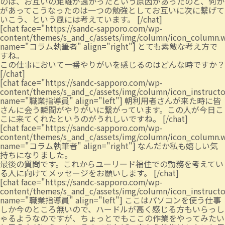
のは、お互いの距離が遠かったという原因があったのと、何か
があってこうなったのは一つの勉強としてお互いに次に繋げて
いこう、という風には考えています。 [/chat]
[chat face="https://sandc-sapporo.com/wp-
content/themes/s_and_c/assets/img/column/icon_column.
name="コラム執筆者" align="right"] とても素敵な考え方で
すね。
この仕事において一番やりがいを感じるのはどんな時ですか？
[/chat]
[chat face="https://sandc-sapporo.com/wp-
content/themes/s_and_c/assets/img/column/icon_instruct
name="職業指導員" align="left"] 朝利用者さんが来た時に皆
さんに会う瞬間がやりがいに繋がっています。この人が今日こ
こに来てくれたというのがうれしいですね。 [/chat]
[chat face="https://sandc-sapporo.com/wp-
content/themes/s_and_c/assets/img/column/icon_column.
name="コラム執筆者" align="right"] なんだか私も嬉しい気
持ちになりました。
最後の質問です。これからユーリード福住での勤務を考えてい
る人に向けてメッセージをお願いします。 [/chat]
[chat face="https://sandc-sapporo.com/wp-
content/themes/s_and_c/assets/img/column/icon_instruct
name="職業指導員" align="left"] ここはパソコンを使う仕事
しか今のところ無いので、ハードルが高く感じる方もいらっし
ゃるようなのですが、ちょっとでもここの作業をやってみたい