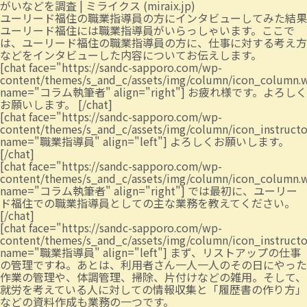
がいなどを調査 | ミライクス (miraix.jp)
ユーリード福住の職業指導員の方にインタビューしてみた結果
ユーリード福住には職業指導員がいらっしゃいます。ここで
は、ユーリード福住の職業指導員の方に、仕事に対する考え方
などをインタビューした内容についてお伝えします。
[chat face="https://sandc-sapporo.com/wp-
content/themes/s_and_c/assets/img/column/icon_column.
name="コラム執筆者" align="right"] お疲れ様です。よろしく
お願いします。 [/chat]
[chat face="https://sandc-sapporo.com/wp-
content/themes/s_and_c/assets/img/column/icon_instruct
name="職業指導員" align="left"] よろしくお願いします。
[/chat]
[chat face="https://sandc-sapporo.com/wp-
content/themes/s_and_c/assets/img/column/icon_column.
name="コラム執筆者" align="right"] では最初に、ユーリー
ド福住での職業指導員としての主な業務を教えてください。
[/chat]
[chat face="https://sandc-sapporo.com/wp-
content/themes/s_and_c/assets/img/column/icon_instruct
name="職業指導員" align="left"] まず、リストアップの仕事
の管理ですね。あとは、利用者さん一人一人のその日にやった
作業の管理や、体調管理、掃除、片付けなどの雑用。そして、
就労を考えている人に対しての情報収集と「履歴書の作り方」
などの資料作成も業務の一つです。