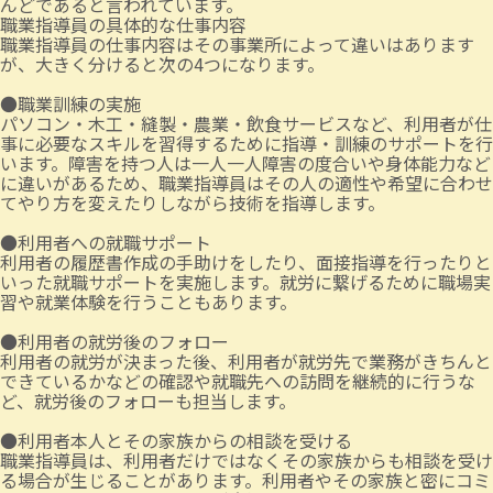
んどであると言われています。
職業指導員の具体的な仕事内容
職業指導員の仕事内容はその事業所によって違いはあります
が、大きく分けると次の4つになります。
●職業訓練の実施
パソコン・木工・縫製・農業・飲食サービスなど、利用者が仕
事に必要なスキルを習得するために指導・訓練のサポートを行
います。障害を持つ人は一人一人障害の度合いや身体能力など
に違いがあるため、職業指導員はその人の適性や希望に合わせ
てやり方を変えたりしながら技術を指導します。
●利用者への就職サポート
利用者の履歴書作成の手助けをしたり、面接指導を行ったりと
いった就職サポートを実施します。就労に繋げるために職場実
習や就業体験を行うこともあります。
●利用者の就労後のフォロー
利用者の就労が決まった後、利用者が就労先で業務がきちんと
できているかなどの確認や就職先への訪問を継続的に行うな
ど、就労後のフォローも担当します。
●利用者本人とその家族からの相談を受ける
職業指導員は、利用者だけではなくその家族からも相談を受け
る場合が生じることがあります。利用者やその家族と密にコミ