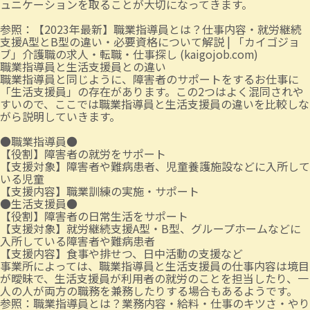
ュニケーションを取ることが大切になってきます。
参照：
【2023年最新】職業指導員とは？仕事内容・就労継続
支援A型とB型の違い・必要資格について解説 | 「カイゴジョ
ブ」介護職の求人・転職・仕事探し (kaigojob.com)
職業指導員と生活支援員との違い
職業指導員と同じように、障害者のサポートをするお仕事に
「生活支援員」の存在があります。この2つはよく混同されや
すいので、ここでは職業指導員と生活支援員の違いを比較しな
がら説明していきます。
●職業指導員●
【役割】障害者の就労をサポート
【支援対象】障害者や難病患者、児童養護施設などに入所して
いる児童
【支援内容】職業訓練の実施・サポート
●生活支援員●
【役割】障害者の日常生活をサポート
【支援対象】就労継続支援A型・B型、グループホームなどに
入所している障害者や難病患者
【支援内容】食事や排せつ、日中活動の支援など
事業所によっては、職業指導員と生活支援員の仕事内容は境目
が曖昧で、生活支援員が利用者の就労のことを担当したり、一
人の人が両方の職務を兼務したりする場合もあるようです。
参照：
職業指導員とは？業務内容・給料・仕事のキツさ・やり