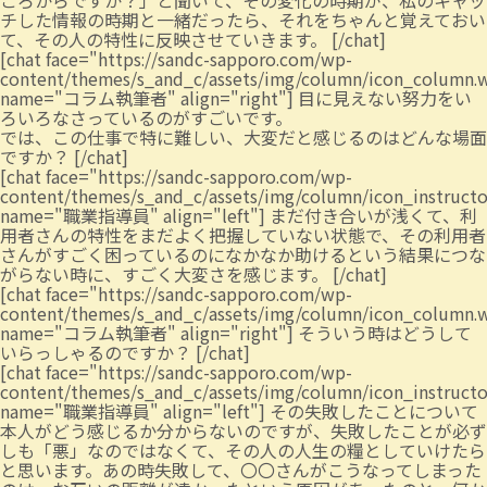
ごろからですか？」と聞いて、その変化の時期が、私のキャッ
チした情報の時期と一緒だったら、それをちゃんと覚えておい
て、その人の特性に反映させていきます。 [/chat]
[chat face="https://sandc-sapporo.com/wp-
content/themes/s_and_c/assets/img/column/icon_column.
name="コラム執筆者" align="right"] 目に見えない努力をい
ろいろなさっているのがすごいです。
では、この仕事で特に難しい、大変だと感じるのはどんな場面
ですか？ [/chat]
[chat face="https://sandc-sapporo.com/wp-
content/themes/s_and_c/assets/img/column/icon_instruct
name="職業指導員" align="left"] まだ付き合いが浅くて、利
用者さんの特性をまだよく把握していない状態で、その利用者
さんがすごく困っているのになかなか助けるという結果につな
がらない時に、すごく大変さを感じます。 [/chat]
[chat face="https://sandc-sapporo.com/wp-
content/themes/s_and_c/assets/img/column/icon_column.
name="コラム執筆者" align="right"] そういう時はどうして
いらっしゃるのですか？ [/chat]
[chat face="https://sandc-sapporo.com/wp-
content/themes/s_and_c/assets/img/column/icon_instruct
name="職業指導員" align="left"] その失敗したことについて
本人がどう感じるか分からないのですが、失敗したことが必ず
しも「悪」なのではなくて、その人の人生の糧としていけたら
と思います。あの時失敗して、〇〇さんがこうなってしまった