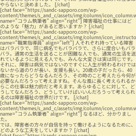
やらないと決めました。 [/chat]
[chat face="https://sandc-sapporo.com/wp-
content/themes/s_and_c/assets/img/column/icon_column.
name="コラム執筆者" align="right"] 障害福祉の仕事にはど
のような「魅力」があると思いますか？ [/chat]
[chat face="https://sandc-sapporo.com/wp-
content/themes/s_and_c/assets/img/column/icon_instruct
name="職業指導員" align="left"] 人それぞれ持っている障害
はバラバラで、同じ病名でもバラバラで、さらに度合いもバラ
バラ。通常の生活を送ることが困難な人でも、通常の生活を送
れているように見える人でも、みんな大変さは実は同じです。
それに、障害は病気ではないのですぐに人生が終わるわけでは
ないから道のりが長い、支援も長い。20歳の子だったら、40
歳になったらどうなるんだろう、その時のこと考えたら今何が
必要なんだろうって考えますね。そんな風に長く考えられるか
らこの仕事は魅力的だと考えます。あらゆることに対して、ど
うしてなんだろう、どうしていけばいいんだろうって考えられ
るのは障害福祉の世界だけです。 [/chat]
[chat face="https://sandc-sapporo.com/wp-
content/themes/s_and_c/assets/img/column/icon_column.
name="コラム執筆者" align="right"] なるほど、分かりまし
た。
では、障害者の方々が自信を持って働けるようになるために、
どのような工夫をしていますか？ [/chat]
[chat face="https://sandc-sapporo.com/wp-