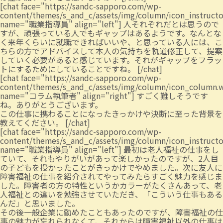
[chat face="https://sandc-sapporo.com/wp-
content/themes/s_and_c/assets/img/column/icon_instruct
name="職業指導員" align="left"] 人それぞれだとは思うので
すが、頑張っている人でもギャップはあるようです。なんとな
く来年くらいに就職できればいいや、と思っている人には、こ
ちらの方でアドバイスして本人の気持ちを軌道修正して、提案
していく必要があると感じています。それがギャップをフラッ
トにするためにしていることですね。 [/chat]
[chat face="https://sandc-sapporo.com/wp-
content/themes/s_and_c/assets/img/column/icon_column.
name="コラム執筆者" align="right"] すごく難しそうです
ね。ありがとうございます。
この仕事に携わることになったきっかけや決断に至った背景を
教えてください。 [/chat]
[chat face="https://sandc-sapporo.com/wp-
content/themes/s_and_c/assets/img/column/icon_instruct
name="職業指導員" align="left"] 最初は老人福祉の仕事をし
ていて、それもやりがいがあって楽しかったのですが、2人目
の子どもを授かったことがきっかけでやめました。次に友人に
障害福祉の仕事を紹介されてやってみたらすごく魅力を感じま
した。障害者の方の特性というかカラーがたくさんあって、老
人福祉との違いを勉強させていただき、「こういう仕事もある
んだ」と思いました。
その後一般企業に勤めたこともあったのですが、障害福祉の仕
事の魅力が忘れられなくて、それからは障害福祉以外の仕事は