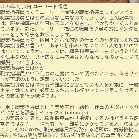
2025年4月4日
ユーリード福住
職業指導員って？ユーリード福住の職業指導員にインタビュー
職業指導員とはどのような仕事なのでしょうか。この記事で
は、職業指導員の仕事内容などを調査し、分かりやすくまとめ
ています。また、ユーリード福住の職業指導員の方にインタビ
ューをした様子をお伝えします。
職業指導員って一体何？どんな内容の仕事なのかを詳しく解説
職業指導員と言うと、あまり馴染みがないという人も多いので
はないでしょうか。ここでは、職業指導員を一言でいうとどん
な仕事なのか、具体的な仕事内容はどんな感じなのかについて
解説していきます。
職業指導員とは何か
職業指導員という仕事の定義について調べたところ、あるサイ
トが下記のように定義していました。
職業指導員とは障害者や難病にかかっている人を対象に、一般
企業で働くために必要なスキル・技術やマナーを身に付けるた
めの支援を行う職種です。
引用：
職業指導員とは？業務内容・給料・仕事のキツさ・やり
がいなどを調査 | ミライクス (miraix.jp)
この定義を見ると、職業指導員が「指導」するのはどうやら健
常者ではなく、「障害者」や「難病にかかっている人」のよう
です。そのためか、職業指導員が勤務する場所は、就労継続支
援A型や就労継続支援B型、就労移行支援などの事業所がほと