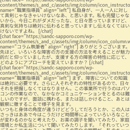
content/themes/s_and_c/assets/img/column/icon_instruct
name="職業指導員" align="left"] 私自身が、一人一人に対し
て真剣じゃなきゃいけないなあ、と思います。私も完璧じゃな
いから、今日これがダメだったな、と日々思っていますけど、
真剣な気持ちは絶対に伝わると思っていますし伝えなくてはい
けないですよね。 [/chat]
[chat face="https://sandc-sapporo.com/wp-
content/themes/s_and_c/assets/img/column/icon_column.
name="コラム執筆者" align="right"] ありがとうございます。
先ほど、いろいろな障害の方の支援の方法を考えることが魅力
的だと仰っていましたが、支援する方の障害の特性に応じて、
どのようにアプローチを変えていますか？ [/chat]
[chat face="https://sandc-sapporo.com/wp-
content/themes/s_and_c/assets/img/column/icon_instruct
name="職業指導員" align="left"] まず、障害についての知識
は絶対に必要です。さらに人それぞれの特性があるので、日々
それを把握しなくてはなりません。この事業所で行うのはパソ
コンの作業なので、なかなかコミュニケーションをとるのは難
しいのですが、面談に携わる、または話しかけること、あとは
観察に徹することで様子を見ます。
いつもと身体の角度が違うけどどうしてだろうとか、この人は
さっきはああで今はこうだけど時間帯によっていろいろなこと
が変わるのかなと考えたり、お薬の調子を聞いてみたり、家庭
環境とか私生活について聞いてみたりします。「それっていつ