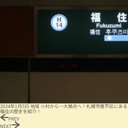
2024年1月5日
地域
小村から一大拠点へ！札幌市豊平区にある
福住の歴史を紹介！
PREV
NEXT