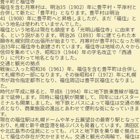
豊平町と福住寺
福住を含む月寒村は、明治35（1902）年に豊平村・平岸村と
合併して新たに「豊平村」となります。豊平村は明治
41（1908）年に豊平町へと昇格しましたが、まだ「福住」と
いう地名は使われていませんでした。
福住という地名は現在も鎮座する「光明山福住寺」に由来す
る、という説があります。明治26（1893）年に建てられた本
願寺札幌別院の出張所が始まりで、月寒村が豊平村になった明
治35年に福住寺も創建されています。福住寺は地域の人々から
信仰を集めていき、昭和19（1944）年の字名改正で「西通
り」に代わって地名となりました。
交通と観光の拠点
戦後に入った昭和36（1961）年、福住を含む豊平町は合併し
て札幌市の一部になります。その後昭和47（1972）年に札幌
市が政令指定都市となり、福住周辺は豊平区福住となりまし
た。
時代が平成に移ると、平成6（1994）年に地下鉄東豊線が福住
まで延伸します。同時に福住駅が開業して、同年にはバスター
ミナルも開業しました。地下鉄とバスによって福住は交通の拠
点となり、商業施設の進出とあわせて便利な街になっていきま
す。
現在の福住駅は札幌ドームや羊ヶ丘展望台の最寄り駅となって
おり、札幌と新千歳空港を結ぶバスも発着しています。清田区
や北広島市の住民にとっても、バスと地下鉄を乗り継ぐ拠点と
して福住の存在が欠かせません。交通と観光の両輪で、福住は