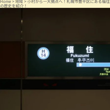
Home
>
地域
>
小村から一大拠点へ！札幌市豊平区にある福住
の歴史を紹介！