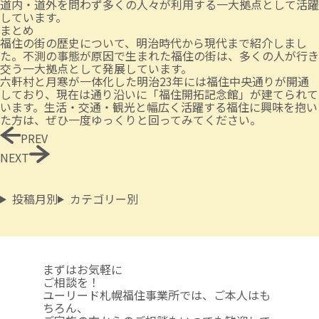
道内・道外を問わず多くの人々が利用する一大拠点として活躍
しています。
まとめ
福住の街の歴史について、明治時代から現代まで紹介しまし
た。不測の事態が原因で生まれた福住の街は、多くの人が行き
交う一大拠点として発展しています。
六軒村と月寒が一体化した明治23年には福住中央通りが開通
しており、現在は通り沿いに「福住開拓記念館」が建てられて
います。生活・交通・観光と幅広く活躍する福住に興味を抱い
た方は、ぜひ一度ゆっくりと回ってみてください。
PREV
NEXT
投稿月別
カテゴリー別
まずはお気軽に
ご相談を！
ユーリード札幌福住事業所では、ご本人はも
ちろん、