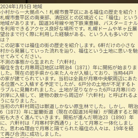
2024年1月5日
地域
小村から一大拠点へ！札幌市豊平区にある福住の歴史を紹介！
札幌市豊平区の南東部、清田区との区境近くに「福住」という
地域があります。国道36号線や地下鉄東豊線、バスターミナル
を利用できるアクセス良好な場所です。札幌ドームや羊ヶ丘展
望台まで行く際に利用した経験がある、という人も多いので
は？
この記事では福住の街の歴史を紹介します。6軒だけの小さな
村から発展していった流れを辿り、福住という土地に思いを馳
せてみてください。
不測の事態から生まれた「六軒村」
福住を含む月寒周辺地区は明治4（1871）年に開拓が始まりま
した。現在の岩手県から来た人々が入植しており、当時44戸
の家が建てられています。当初は全員が月寒中央駅周辺にあた
る位置へと入植する予定でしたが、6戸分の土地が不足するト
ラブルに見舞われました。土地が足りなかった6戸は月寒川の
対岸に入植して、建物の数から周辺が「六軒村」と呼ばれるよ
うになりました。
当初の六軒村周辺は獣道しかない原生林でした。しかし、明治
6（1873）年に室蘭街道（現在の国道36号線）が開通すると開
拓も大きく進んでいきます。開拓が進んだ明治23（1890）年
に、六軒村は「月寒村字西通り」として月寒と一体化しまし
た。思わぬ理由で月寒と隔てられた福住の人々は、19年を経
て再び合流に成功しました。