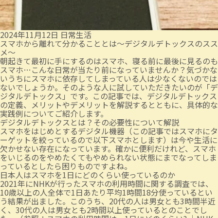
2024年11月12日
日常生活
スマホから離れて分かることとは～デジタルデトックスのスス
メ～
朝起きて最初に手にするのはスマホ、寝る前に最後に見るのも
スマホ…こんな日常が当たり前になっていませんか？気づかな
いうちにスマホに依存してしまっている人は少なくないのでは
ないでしょうか。そのような人に試していただきたいのが「デ
ジタルデトックス」です。この記事では、デジタルデトックス
の定義、メリットやデメリットを解説するとともに、具体的な
実践例についてご紹介します。
デジタルデトックスとは？その必要性について解説
スマホをはじめとするデジタル機器（この記事ではスマホにタ
ーゲットを絞っているので以下スマホとします）は今や生活に
欠かせない存在になっています。確かに便利だけれど、スマホ
をいじるのをやめたくてもやめられない状態にまでなってしま
っているとしたら困りものですよね。
日本人はスマホを1日にどのくらい使っているのか
2021年にNHKが行ったスマホの利用時間に関する調査では、
10歳以上の人全体で1日あたり平均1時間18分使っているとい
う結果が出ました。このうち、20代の人は男女とも3時間半近
く、30代の人は男女とも2時間以上使っているとのことでし