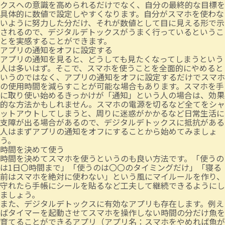
クスへの意識を高められるだけでなく、自分の最終的な目標を
具体的に数値で設定しやすくなります。自分がスマホを使わな
いように努力した分だけ、それが数値として目に見える形で示
されるので、デジタルデトックスがうまく行っているというこ
とを実感することができます。
アプリの通知をオフに設定する
アプリの通知を見ると、どうしても見たくなってしまうという
人は多いはず。そこで、スマホを使うことを全面的にやめると
いうのではなく、アプリの通知をオフに設定するだけでスマホ
の使用時間を減らすことが可能な場合もあります。スマホを手
に取り使い始めるきっかけが「通知」という人の場合は、効果
的な方法かもしれません。スマホの電源を切るなど全てをシャ
ットアウトしてしまうと、周りに迷惑がかかるなど日常生活に
支障が出る場合があるので、デジタルデトックスに抵抗がある
人はまずアプリの通知をオフにすることから始めてみましょ
う。
時間を決めて使う
時間を決めてスマホを使うというのも良い方法です。「使うの
は1日〇時間まで」「使うのは〇〇のタイミングだけ」「寝る
前はスマホを絶対に使わない」という風にマイルールを作り、
守れたら手帳にシールを貼るなど工夫して継続できるようにし
ましょう。
また、デジタルデトックスに有効なアプリも存在します。例え
ばタイマーを起動させてスマホを操作しない時間の分だけ魚を
育てることができるアプリ（アプリ名：スマホをやめれば魚が