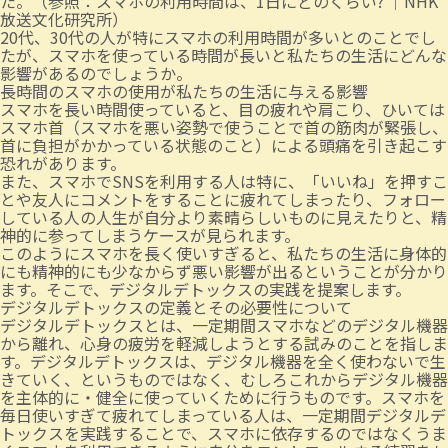
た。（参照：
スマホの利用時間は、1日にどのくらい? ｜NHK
放送文化研究所
）
20代、30代の人が特にスマホの利用時間が多いとのことでし
たが、スマホを使っている時間が長いと私たちの生活にどんな
影響があるのでしょうか。
長時間のスマホの使用が私たちの生活に与える影響
スマホを長い時間使っていると、目の疲れや肩こり、ひいては
スマホ首（スマホを悪い姿勢で使うことで首の筋肉が緊張し、
首に負担がかかっている状態のこと）による頭痛を引き起こす
恐れがあります。
また、スマホでSNSを利用する人は特に、「いいね」を押すこ
とや友人にコメントをすることに疲れてしまったり、フォロー
している人の人生が自分より素晴らしいものに見えたりと、精
神的に参ってしまうケースが見られます。
このようにスマホを長く使いすぎると、私たちの生活に身体的
にも精神的にも少なからず悪い影響が出るということが分かり
ます。そこで、デジタルデトックスの実践を提案します。
デジタルデトックスの定義とその必要性について
デジタルデトックスとは、一定期間スマホなどのデジタル機器
から離れ、心身の疲労を軽減しようとする試みのことを指しま
す。デジタルデトックスは、デジタル機器を全く使わないで生
きていく、というものではなく、むしろこれからデジタル機器
を主体的に・健全に使っていくために行うものです。スマホを
毎日使いすぎて疲れてしまっている人は、一定期間デジタルデ
トックスを実践することで、スマホに依存するのではなくうま