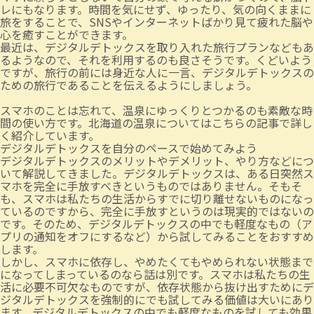
レにもなります。時間を気にせず、ゆったり、気の向くままに
旅をすることで、SNSやインターネットばかり見て疲れた脳や
心を癒すことができます。
最近は、デジタルデトックスを取り入れた旅行プランなどもあ
るようなので、それを利用するのも良さそうです。くどいよう
ですが、旅行の前には身近な人に一言、デジタルデトックスの
ための旅行であることを伝えるようにしましょう。
スマホのことは忘れて、温泉にゆっくりとつかるのも素敵な時
間の使い方です。北海道の温泉については
こちらの記事
で詳し
く紹介しています。
デジタルデトックスを自分のペースで始めてみよう
デジタルデトックスのメリットやデメリット、やり方などにつ
いて解説してきました。デジタルデトックスは、ある日突然ス
マホを完全に手放すべきというものではありません。そもそ
も、スマホは私たちの生活からすでに切り離せないものになっ
ているのですから、完全に手放すというのは現実的ではないの
です。そのため、デジタルデトックスの中でも軽度なもの（ア
プリの通知をオフにするなど）から試してみることをおすすめ
します。
しかし、スマホに依存し、やめたくてもやめられない状態まで
になってしまっているのなら話は別です。スマホは私たちの生
活に必要不可欠なものですが、依存状態から抜け出すためにデ
ジタルデトックスを強制的にでも試してみる価値は大いにあり
ます。デジタルデトックスの中でも軽度なものを試しても効果