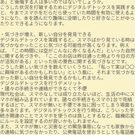
あ」と後悔する人は多いのではないでしょうか。
こうした状況を打破するためにデジタルデトックスを実践する
と、今までスマホをだらだら使っていた時間を有効に使えるよ
うになり、本を読んだり趣味に没頭したりと好きなことがゆっ
たりとできるようになります。
・気づきが増え、新しい自分を発見できる
デジタルデトックスを実践すると、スマホばかり見ている時は
気づかなかったことに気づける可能性が高くなります。例え
ば、「この時間には空がこんなに赤くなるんだ」といった自然
に関する気づきや、「ここのお店は昨日通った時より今日の方
が活気がある」といった街の景色に関する気づきなどです。
こうした新しい気づきを数えていくうちに、「私って実は〇〇
に興味があるのかもしれない」という風に、それまで気づかな
かった新しい自分を発見できるかもしれません。
デジタルデトックスを行うデメリット
・諸々の手続きや連絡ができなくて不便
現代社会は、スマホなしでは成り立たないほど、生活の中にス
マホが組み込まれています。諸々の手続きもスマホ1台で完結
するほどで、スマホが無いと不便で本当に困ってしまう場面も
多々あります。デジタルデトックスを行う時は、こういった手
続き関連のことでスマホを使うのは良しとするなど、臨機応変
にルールを設定するのが良いかもしれません。
また、スマホが無いと災害などの緊急事態になっても家族から
の連絡に気づかなかったり、公衆電話を使おうとしても電話番