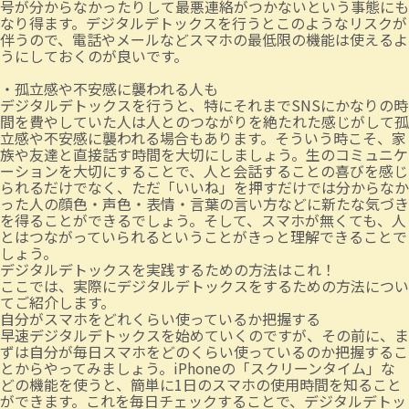
号が分からなかったりして最悪連絡がつかないという事態にも
なり得ます。デジタルデトックスを行うとこのようなリスクが
伴うので、電話やメールなどスマホの最低限の機能は使えるよ
うにしておくのが良いです。
・孤立感や不安感に襲われる人も
デジタルデトックスを行うと、特にそれまでSNSにかなりの時
間を費やしていた人は人とのつながりを絶たれた感じがして孤
立感や不安感に襲われる場合もあります。そういう時こそ、家
族や友達と直接話す時間を大切にしましょう。生のコミュニケ
ーションを大切にすることで、人と会話することの喜びを感じ
られるだけでなく、ただ「いいね」を押すだけでは分からなか
った人の顔色・声色・表情・言葉の言い方などに新たな気づき
を得ることができるでしょう。そして、スマホが無くても、人
とはつながっていられるということがきっと理解できることで
しょう。
デジタルデトックスを実践するための方法はこれ！
ここでは、実際にデジタルデトックスをするための方法につい
てご紹介します。
自分がスマホをどれくらい使っているか把握する
早速デジタルデトックスを始めていくのですが、その前に、ま
ずは自分が毎日スマホをどのくらい使っているのか把握するこ
とからやってみましょう。iPhoneの「スクリーンタイム」な
どの機能を使うと、簡単に1日のスマホの使用時間を知ること
ができます。これを毎日チェックすることで、デジタルデトッ