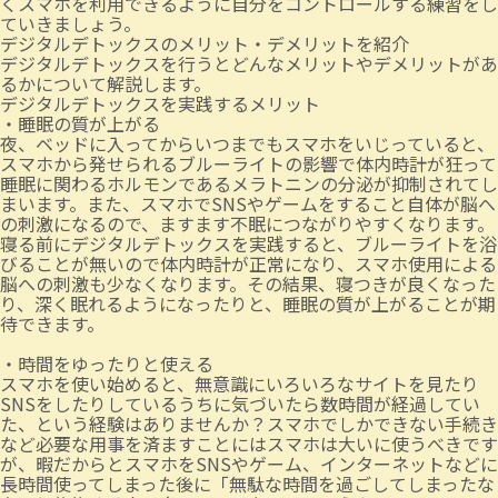
くスマホを利用できるように自分をコントロールする練習をし
ていきましょう。
デジタルデトックスのメリット・デメリットを紹介
デジタルデトックスを行うとどんなメリットやデメリットがあ
るかについて解説します。
デジタルデトックスを実践するメリット
・睡眠の質が上がる
夜、ベッドに入ってからいつまでもスマホをいじっていると、
スマホから発せられるブルーライトの影響で体内時計が狂って
睡眠に関わるホルモンであるメラトニンの分泌が抑制されてし
まいます。また、スマホでSNSやゲームをすること自体が脳へ
の刺激になるので、ますます不眠につながりやすくなります。
寝る前にデジタルデトックスを実践すると、ブルーライトを浴
びることが無いので体内時計が正常になり、スマホ使用による
脳への刺激も少なくなります。その結果、寝つきが良くなった
り、深く眠れるようになったりと、睡眠の質が上がることが期
待できます。
・時間をゆったりと使える
スマホを使い始めると、無意識にいろいろなサイトを見たり
SNSをしたりしているうちに気づいたら数時間が経過してい
た、という経験はありませんか？スマホでしかできない手続き
など必要な用事を済ますことにはスマホは大いに使うべきです
が、暇だからとスマホをSNSやゲーム、インターネットなどに
長時間使ってしまった後に「無駄な時間を過ごしてしまったな