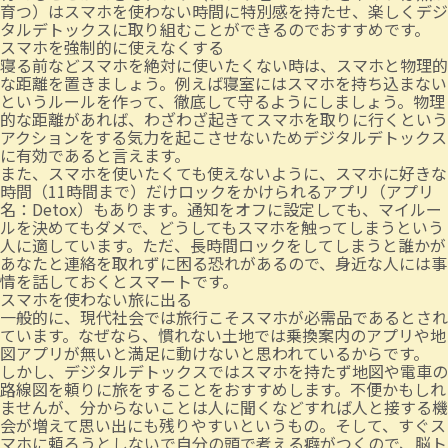
育つ）はスマホを使わない時間に特別感を持たせ、楽しくデジ
タルデトックスに取り組むことができるのでおすすめです。
スマホを強制的に使えなくする
寝る前などスマホを絶対に使いたくない時は、スマホと物理的
な距離を置きましょう。例えば寝室にはスマホを持ち込まない
というルールを作って、徹底して守るようにしましょう。物理
的な距離があれば、わざわざ起きてスマホを取りに行くという
アクションをする気力を起こさせないためデジタルデトックス
に有効であると言えます。
また、スマホを使いたくても使えないように、スマホに好きな
時間（11時間まで）だけロックをかけられるアプリ（アプリ
名：Detox）もあります。通知をオフに設定しても、マイルー
ルを決めてもダメで、どうしてもスマホを触ってしまうという
人に適しています。ただ、長時間ロックをしてしまうと誰かが
あなたと連絡を取れずに困る恐れがあるので、身近な人には事
情を話しておくとスマートです。
スマホを使わない旅に出る
一般的に、現代社会では旅行こそスマホが必需品であるとされ
ています。なぜなら、慣れない土地では乗換案内のアプリや地
図アプリが無いと満足に動けないと思われているからです。
しかし、デジタルデトックスではスマホを持たず地図や電車の
路線図を頼りに旅をすることをおすすめします。不便かもしれ
ませんが、分からないことは人に聞くなどすれば人と接する機
会が増えて思い出にも残りやすいというもの。そして、すぐス
マホに頼ろうとしないで自分の頭で考える癖がつくので、脳ト