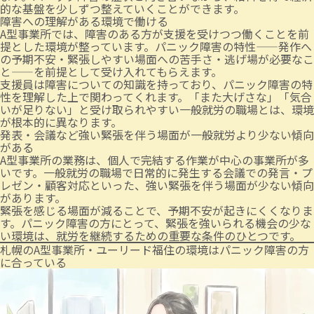
的な基盤を少しずつ整えていくことができます。
障害への理解がある環境で働ける
A型事業所では、障害のある方が支援を受けつつ働くことを前
提とした環境が整っています。パニック障害の特性——発作へ
の予期不安・緊張しやすい場面への苦手さ・逃げ場が必要なこ
と——を前提として受け入れてもらえます。
支援員は障害についての知識を持っており、パニック障害の特
性を理解した上で関わってくれます。「また大げさな」「気合
いが足りない」と受け取られやすい一般就労の職場とは、環境
が根本的に異なります。
発表・会議など強い緊張を伴う場面が一般就労より少ない傾向
がある
A型事業所の業務は、個人で完結する作業が中心の事業所が多
いです。一般就労の職場で日常的に発生する会議での発言・プ
レゼン・顧客対応といった、強い緊張を伴う場面が少ない傾向
があります。
緊張を感じる場面が減ることで、予期不安が起きにくくなりま
す。パニック障害の方にとって、緊張を強いられる機会の少な
い環境は、就労を継続するための重要な条件のひとつです。
札幌のA型事業所・ユーリード福住の環境はパニック障害の方
に合っている