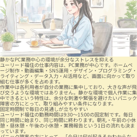
静かなPC業務中心の環境が余分なストレスを抑える
ユーリード福住の仕事内容は、PC業務が中心です。ホームペ
ージ制作・動画編集・SNS運用・デザイン・プログラミング・
ライティング・データ入力・AI活用など、画面に向かって取り
組む仕事が多くを占めます。
作業中は各利用者が自分の業務に集中しており、大きな声が飛
び交うような環境ではありません。静かな環境で個人作業に集
中できるという特性は、余分な刺激や緊張を避けたいパニック
障害の方にとって、取り組みやすい条件になります。
固定時間制で毎日の見通しが立ちやすい
ユーリード福住の勤務時間は9:30〜15:00の固定制です。毎日
同じ時間に始まり、同じ時間に終わります。朝礼・午前の小休
憩・昼休憩・午後の小休憩・業務報告という1日の流れも決ま
っています。
パニック障害の方にとって、「今日は何が起きるかわからな