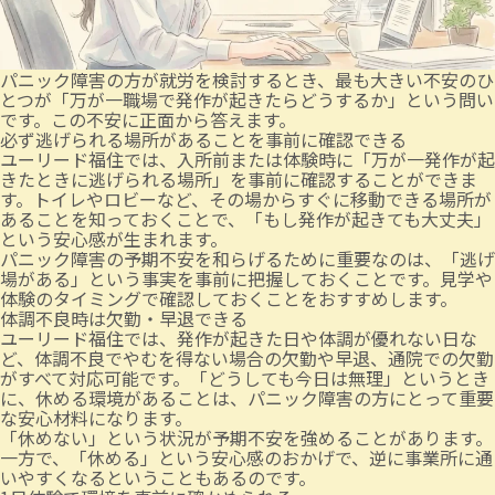
パニック障害の方が就労を検討するとき、最も大きい不安のひ
とつが「万が一職場で発作が起きたらどうするか」という問い
です。この不安に正面から答えます。
必ず逃げられる場所があることを事前に確認できる
ユーリード福住では、入所前または体験時に「万が一発作が起
きたときに逃げられる場所」を事前に確認することができま
す。トイレやロビーなど、その場からすぐに移動できる場所が
あることを知っておくことで、「もし発作が起きても大丈夫」
という安心感が生まれます。
パニック障害の予期不安を和らげるために重要なのは、「逃げ
場がある」という事実を事前に把握しておくことです。見学や
体験のタイミングで確認しておくことをおすすめします。
体調不良時は欠勤・早退できる
ユーリード福住では、発作が起きた日や体調が優れない日な
ど、体調不良でやむを得ない場合の欠勤や早退、通院での欠勤
がすべて対応可能です。「どうしても今日は無理」というとき
に、休める環境があることは、パニック障害の方にとって重要
な安心材料になります。
「休めない」という状況が予期不安を強めることがあります。
一方で、「休める」という安心感のおかげで、逆に事業所に通
いやすくなるということもあるのです。