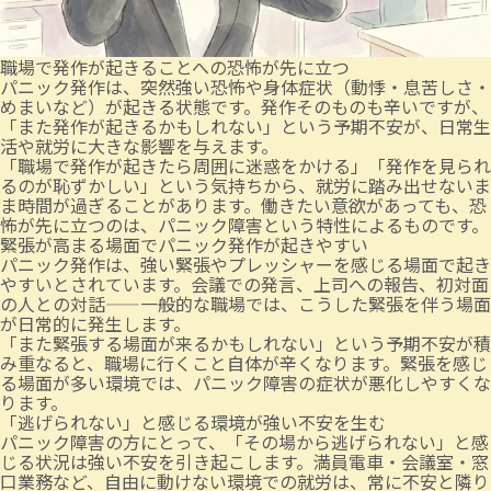
職場で発作が起きることへの恐怖が先に立つ
パニック発作は、突然強い恐怖や身体症状（動悸・息苦しさ・
めまいなど）が起きる状態です。発作そのものも辛いですが、
「また発作が起きるかもしれない」という予期不安が、日常生
活や就労に大きな影響を与えます。
「職場で発作が起きたら周囲に迷惑をかける」「発作を見られ
るのが恥ずかしい」という気持ちから、就労に踏み出せないま
ま時間が過ぎることがあります。働きたい意欲があっても、恐
怖が先に立つのは、パニック障害という特性によるものです。
緊張が高まる場面でパニック発作が起きやすい
パニック発作は、強い緊張やプレッシャーを感じる場面で起き
やすいとされています。会議での発言、上司への報告、初対面
の人との対話——一般的な職場では、こうした緊張を伴う場面
が日常的に発生します。
「また緊張する場面が来るかもしれない」という予期不安が積
み重なると、職場に行くこと自体が辛くなります。緊張を感じ
る場面が多い環境では、パニック障害の症状が悪化しやすくな
ります。
「逃げられない」と感じる環境が強い不安を生む
パニック障害の方にとって、「その場から逃げられない」と感
じる状況は強い不安を引き起こします。満員電車・会議室・窓
口業務など、自由に動けない環境での就労は、常に不安と隣り