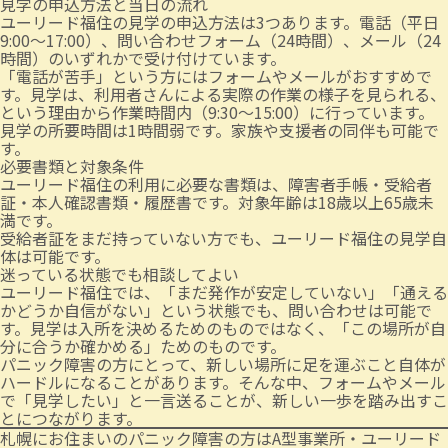
見学の申込方法と当日の流れ
ユーリード福住の見学の申込方法は3つあります。電話（平日
9:00〜17:00）、問い合わせフォーム（24時間）、メール（24
時間）のいずれかで受け付けています。
「電話が苦手」という方にはフォームやメールがおすすめで
す。見学は、利用者さんによる実際の作業の様子を見られる、
という理由から作業時間内（9:30〜15:00）に行っています。
見学の所要時間は1時間弱です。家族や支援者の同伴も可能で
す。
必要書類と対象条件
ユーリード福住の利用に必要な書類は、障害者手帳・受給者
証・本人確認書類・履歴書です。対象年齢は18歳以上65歳未
満です。
受給者証をまだ持っていない方でも、ユーリード福住の見学自
体は可能です。
迷っている状態でも相談してよい
ユーリード福住では、「まだ発作が安定していない」「通える
かどうか自信がない」という状態でも、問い合わせは可能で
す。見学は入所を決めるためのものではなく、「この場所が自
分に合うか確かめる」ためのものです。
パニック障害の方にとって、新しい場所に足を運ぶこと自体が
ハードルになることがあります。そんな中、フォームやメール
で「見学したい」と一言送ることが、新しい一歩を踏み出すこ
とにつながります。
札幌にお住まいのパニック障害の方はA型事業所・ユーリード