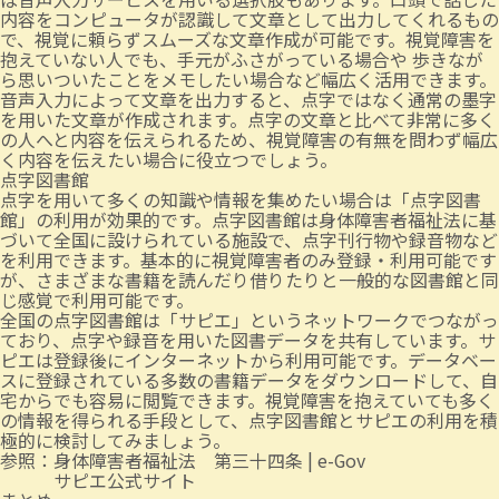
内容をコンピュータが認識して文章として出力してくれるもの
で、視覚に頼らずスムーズな文章作成が可能です。視覚障害を
抱えていない人でも、手元がふさがっている場合や 歩きなが
ら思いついたことをメモしたい場合など幅広く活用できます。
音声入力によって文章を出力すると、点字ではなく通常の墨字
を用いた文章が作成されます。点字の文章と比べて非常に多く
の人へと内容を伝えられるため、視覚障害の有無を問わず幅広
く内容を伝えたい場合に役立つでしょう。
点字図書館
点字を用いて多くの知識や情報を集めたい場合は「点字図書
館」の利用が効果的です。点字図書館は身体障害者福祉法に基
づいて全国に設けられている施設で、点字刊行物や録音物など
を利用できます。基本的に視覚障害者のみ登録・利用可能です
が、さまざまな書籍を読んだり借りたりと一般的な図書館と同
じ感覚で利用可能です。
全国の点字図書館は「サピエ」というネットワークでつながっ
ており、点字や録音を用いた図書データを共有しています。サ
ピエは登録後にインターネットから利用可能です。データベー
スに登録されている多数の書籍データをダウンロードして、自
宅からでも容易に閲覧できます。視覚障害を抱えていても多く
の情報を得られる手段として、点字図書館とサピエの利用を積
極的に検討してみましょう。
参照：
身体障害者福祉法 第三十四条 | e-Gov
サピエ公式サイト