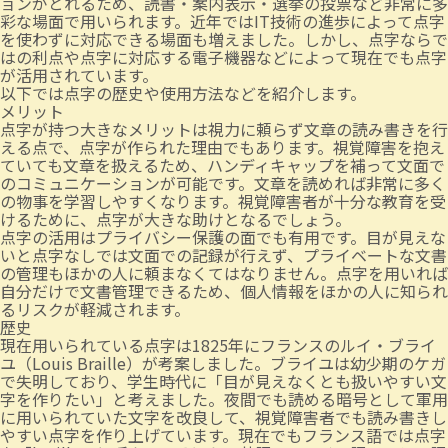
ョンがとれるため、読書・案内表示・選挙の投票など非常に多
彩な場面で用いられます。近年ではIT技術の進歩によって点字
を使わずに対応できる場面も増えました。しかし、点字ならで
はの利点や点字に対応する電子機器などによって現在でも点字
が活用されています。
以下では点字の歴史や使用方法などを紹介します。
メリット
点字が持つ大きなメリットは視力に頼らず文章の読み書きを行
える点で、点字が作られた理由でもあります。視覚障害を抱え
ていても文章を扱えるため、ハンディキャップを補って文面で
のコミュニケーションが可能です。文章を読めれば非常に多く
の物事を学習しやすくなります。視覚障害者が十分な教育を受
けるために、点字が大きな助けとなるでしょう。
点字の活用はプライバシー保護の面でも有用です。目が見えな
いと点字なしでは文面での記録が行えず、プライベートな文書
の管理もほかの人に頼まなくてはなりません。点字を用いれば
自分だけで文書管理できるため、個人情報をほかの人に知られ
るリスクが軽減されます。
歴史
現在用いられている点字は1825年にフランスのルイ・ブライ
ユ（Louis Braille）が考案しました。ブライユは幼少期のケガ
で失明しており、学生時代に「目が見えなくとも扱いやすい文
字を作りたい」と考えました。夜間でも読める暗号として軍用
に用いられていた文字を改良して、視覚障害者でも読み書きし
やすい点字を作り上げています。現在でもフランス語では点字