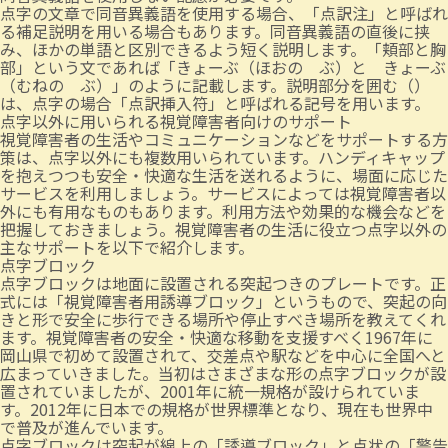
点字の文章で同音異義語を使用する場合、「点訳注」と呼ばれ
る補足説明を用いる場合もあります。同音異義語の直後に挟
み、ほかの単語と区別できるよう短く説明します。「頬部と胸
部」という文であれば「きょーぶ（ほおの ぶ）と きょーぶ
（むねの ぶ）」のように記載します。説明部分を囲む（）
は、点字の場合「点訳挿入符」と呼ばれる記号を用います。
点字以外に用いられる視覚障害者向けのサポート
視覚障害者の生活やコミュニケーションなどをサポートする方
策は、点字以外にも複数用いられています。ハンディキャップ
を抱えつつも安全・快適な生活を送れるように、場面に応じた
サービスを利用しましょう。サービスによっては視覚障害者以
外にも有用なものもあります。利用方法や効果的な機会などを
把握しておきましょう。視覚障害者の生活に役立つ点字以外の
主なサポートを以下で紹介します。
点字ブロック
点字ブロックは地面に設置される突起つきのプレートです。正
式には「視覚障害者用誘導ブロック」というもので、突起の向
きと形で安全に歩行できる場所や停止すべき場所を教えてくれ
ます。視覚障害者の安全・快適な移動を支援すべく1967年に
岡山県で初めて設置されて、交差点や駅などを中心に全国へと
広まっていきました。当初はさまざまな形の点字ブロックが設
置されていましたが、2001年に統一規格が設けられていま
す。2012年に日本での規格が世界標準となり、現在も世界中
で普及が進んでいます。
点字ブロックは突起が線上の「誘導ブロック」と点状の「警告