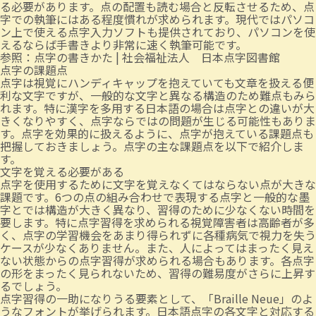
る必要があります。点の配置も読む場合と反転させるため、点
字での執筆にはある程度慣れが求められます。現代ではパソコ
ン上で使える点字入力ソフトも提供されており、パソコンを使
えるならば手書きより非常に速く執筆可能です。
参照：
点字の書きかた | 社会福祉法人 日本点字図書館
点字の課題点
点字は視覚にハンディキャップを抱えていても文章を扱える便
利な文字ですが、一般的な文字と異なる構造のため難点もみら
れます。特に漢字を多用する日本語の場合は点字との違いが大
きくなりやすく、点字ならではの問題が生じる可能性もありま
す。点字を効果的に扱えるように、点字が抱えている課題点も
把握しておきましょう。点字の主な課題点を以下で紹介しま
す。
文字を覚える必要がある
点字を使用するために文字を覚えなくてはならない点が大きな
課題です。6つの点の組み合わせで表現する点字と一般的な墨
字とでは構造が大きく異なり、習得のために少なくない時間を
要します。特に点字習得を求められる視覚障害者は高齢者が多
く、点字の学習機会をあまり得られずに各種病気で視力を失う
ケースが少なくありません。また、人によってはまったく見え
ない状態からの点字習得が求められる場合もあります。各点字
の形をまったく見られないため、習得の難易度がさらに上昇す
るでしょう。
点字習得の一助になりうる要素として、「Braille Neue」のよ
うなフォントが挙げられます。日本語点字の各文字と対応する