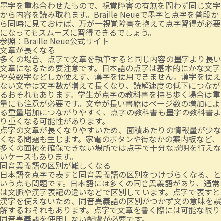
墨字を重ね合わせたもので、視覚障害の有無を問わず同じ文字
から内容を読み取れます。Braille Neueで墨字と点字を普段か
ら同時に見ておけば、万が一視覚障害を抱えて点字習得が必要
になってもスムーズに習得できるでしょう。
参照：
Braille Neue公式サイト
文章が長くなる
多くの場合、点字で文章を執筆すると同じ内容の墨字より長い
文章になるため要注意です。日本語の点字は基本的にかな文字
や英数字などしか使えず、漢字を使用できません。漢字を使え
ない文章は文字数が増えて長くなり、読解速度の低下につなが
るおそれもあります。学生が点字の教科書を持ち歩く場合は重
量にも注意が必要です。文章が長い書籍はページ数の増加によ
る重量増加につながりやすく、点字の教科書も墨字の教科書よ
り重くなる可能性があります。
点字の文章が長くなりやすいため、面積あたりの情報量が少な
くなる問題も生じます。家電のボタンや街なかの案内板など、
多くの面積を確保できない場所では点字で十分な説明を行えな
いケースもあります。
同音異義語の区別が難しくなる
日本語を点字で表すと同音異義語の区別をつけづらくなる、と
いう点も問題です。日本語には多くの同音異義語があり、通常
は文脈や漢字表記の違いなどで区別しています。点字で表すと
漢字を使えないため、同音異義語の区別がつかず文の意味を誤
解するおそれもあります。点字で文章を書く際には可能な限り
同音異義語を使用しない配慮が必要です。