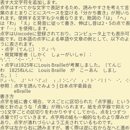
表す大文字符を追加します。
点字はすべてかな文字で表記するため、読みやすさを考えて言
葉のまとまりごとにスペースを空ける「分かち書き」が用いら
れます。使用する文字も少々異なります。助詞の「は」「へ」
は「わ」「え」と発音に従って書き、伸ばし音は2・5の点で表
す「―」を使用します。
点字はUnicodeに登録されており、コンピュータ上でも表示可
能です。日本語の点字による単語や文章の例として、以下のよ
うに表されます。
・点字（てんじ）：⠟⠴⠐⠳
・視覚障害者（しかく しょーがいしゃ）：
⠳⠡⠩⠀⠈⠺⠒⠐⠡⠃⠈⠱
・点字は1825年にLouis Brailleが考案しました。（てんじ
わ 1825ねんに Louis Braille が こーあん しまし
た。）：
⠟⠴⠐⠳⠄⠀⠼⠁⠓⠃⠑⠏⠴⠇⠀⠰⠠⠇⠕⠥⠊⠎⠀⠰⠠⠃⠗⠁⠊⠇⠇⠑⠀⠐⠡⠀⠪
参照：
点字を読んでみよう | 日本点字委員会
eBraille
書き方
点字を紙に書く場合、マスごとに区切られた「点字器」という
板と針のような「点筆」が用いられます。紙を点字器で抑えつ
つ1文字ごとの区切りをわかりやすくしてから、点を1つずつ
点筆で打っていきます。点字用の紙も一般的なものより厚みが
あり、点字が潰れづらいよう工夫されているものです。
点字は左から右に読みますが、書く際は逆に右から左へと進め