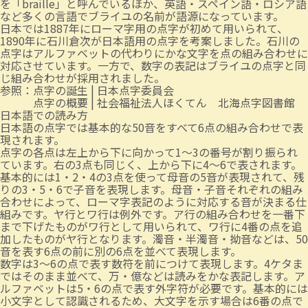
を「braille」と呼んでいるほか、英語・スペイン語・ロシア語
など多くの言語でブライユの名前が語源になっています。
日本では1887年にローマ字用の点字が初めて用いられて、
1890年に石川倉次が日本語用の点字を考案しました。石川の
点字はアルファベットの代わりにかな文字を点の組み合わせに
対応させています。一方で、数字の表記はブライユの点字と同
じ組み合わせが採用されました。
参照：
点字の誕生 | 日本点字委員会
点字の概要 | 社会福祉法人ほくてん 北海点字図書館
日本語での読み方
日本語の点字では基本的な50音をすべて6点の組み合わせで表
現されます。
点字の各点は左上から下に向かって1～3の番号が割り振られ
ています。右の3点も同じく、上から下に4～6で表されます。
基本的には1・2・4の3点を使って母音の5音が表現されて、残
りの3・5・6で子音を表現します。母音・子音それぞれの組み
合わせによって、ローマ字表記のように対応する音が決まる仕
組みです。ヤ行とワ行は例外です。ア行の組み合わせを一番下
まで下げたものがワ行として用いられて、ワ行に4番の点を追
加したものがヤ行となります。濁音・半濁音・拗音などは、50
音を表す6点の前に別の6点を並べて表現します。
数字は3～6の点で表す数符を前につけて表現します。4ケタま
ではそのまま並べて、万・億などは読みをかな表記します。ア
ルファベットは5・6の点で表す外字符が必要です。基本的には
小文字として認識されるため、大文字を示す場合は6番の点で