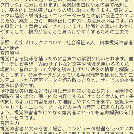
ブロック」に分けられます。各突起を白杖や足の裏で感知し
て、基本的には誘導ブロックの線に沿って歩きます。警告ブロ
ックは階段・横断歩道・エレベーターなどの前に設置されてい
るため、感知したら一時停止して前方への注意が必要です。色
も原則として黄色に統一されています。地面との違いをわかり
やすくして、視力が低くとも見つけやすくするための工夫で
す。
参照：
点字ブロックについて | 社会福祉法人 日本視覚障害者
団体連合
音声解説
視覚による情報を補うために音声での解説が用いられます。冊
子・テレビ番組・Webサイトなど文字や映像を用いる多くの
場面で、音声によって文章を読み上げたり映像の情景を解説し
たりします。音声データが入っている専用端末を使用したり二
次元コードから音声データを読み取ったりと、サービスの提供
方法は多彩です。
博物館や美術館などでは特に音声解説が役立ちます。展示物の
解説を聞く場合、画一的な内容にするだけでなく大人向け・子
供向けのように内容を分けて理解しやすくできます。観覧ルー
トやトイレ・エレベーターなどの場所も音声で伝えられるでし
ょう。視覚障害者だけでなく健常者にとっても音声解説は有用
なサービスです。
音声入力
視覚障害者が文章を書く場合、コンピュータ機器を使っていれ
ば音声入力サービスを用いる選択肢もあります。口頭で話した