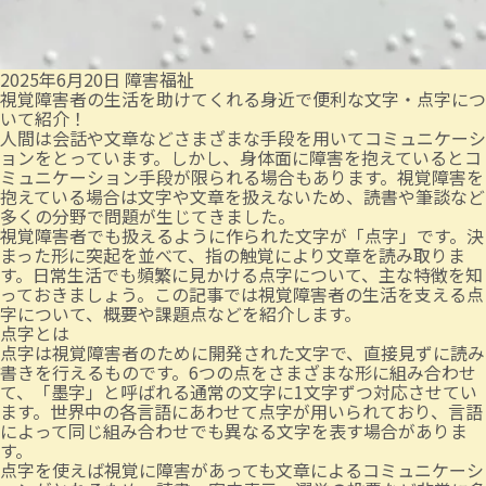
2025年6月20日
障害福祉
視覚障害者の生活を助けてくれる身近で便利な文字・点字につ
いて紹介！
人間は会話や文章などさまざまな手段を用いてコミュニケーシ
ョンをとっています。しかし、身体面に障害を抱えているとコ
ミュニケーション手段が限られる場合もあります。視覚障害を
抱えている場合は文字や文章を扱えないため、読書や筆談など
多くの分野で問題が生じてきました。
視覚障害者でも扱えるように作られた文字が「点字」です。決
まった形に突起を並べて、指の触覚により文章を読み取りま
す。日常生活でも頻繁に見かける点字について、主な特徴を知
っておきましょう。この記事では視覚障害者の生活を支える点
字について、概要や課題点などを紹介します。
点字とは
点字は視覚障害者のために開発された文字で、直接見ずに読み
書きを行えるものです。6つの点をさまざまな形に組み合わせ
て、「墨字」と呼ばれる通常の文字に1文字ずつ対応させてい
ます。世界中の各言語にあわせて点字が用いられており、言語
によって同じ組み合わせでも異なる文字を表す場合がありま
す。
点字を使えば視覚に障害があっても文章によるコミュニケーシ