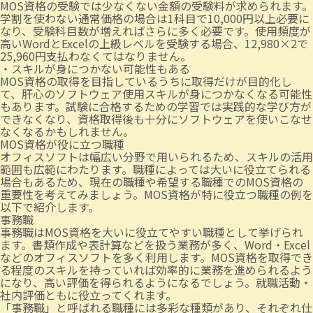
MOS資格の受験では少なくない金額の受験料が求められます。
学割を使わない通常価格の場合は1科目で10,000円以上必要に
なり、受験科目数が増えればさらに多く必要です。使用頻度が
高いWordとExcelの上級レベルを受験する場合、12,980×2で
25,960円支払わなくてはなりません。
・スキルが身につかない可能性もある
MOS資格の取得を目指しているうちに取得だけが目的化し
て、肝心のソフトウェア使用スキルが身につかなくなる可能性
もあります。試験に合格するための学習では実践的な学び方が
できなくなり、資格取得後も十分にソフトウェアを使いこなせ
なくなるかもしれません。
MOS資格が役に立つ職種
オフィスソフトは幅広い分野で用いられるため、スキルの活用
範囲も広範にわたります。職種によっては大いに役立てられる
場合もあるため、現在の職種や希望する職種でのMOS資格の
重要性を考えてみましょう。MOS資格が特に役立つ職種の例を
以下で紹介します。
事務職
事務職はMOS資格を大いに役立てやすい職種として挙げられ
ます。書類作成や表計算などを扱う業務が多く、Word・Excel
などのオフィスソフトを多く利用します。MOS資格を取得でき
る程度のスキルを持っていれば効率的に業務を進められるよう
になり、高い評価を得られるようになるでしょう。就職活動・
社内評価ともに役立ってくれます。
「事務職」と呼ばれる職種には多彩な種類があり、それぞれ仕