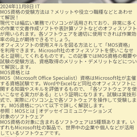
2024年11月8日
IT
MOS資格の受験方法は？メリットや役立つ職種などとあわせ
て解説！
現代では幅広い業務でパソコンが活用されており、非常に多く
の作業で文書作成ソフトや表計算ソフトなどのオフィスソフト
が用いられます。各ソフトウェアを適切に使用できれば作業効
率の向上が期待できるでしょう。
オフィスソフトの使用スキルを図る方法として「MOS資格」
を利用できます。Microsoft社のオフィスソフトを使いこなせ
ると証明してくれるものです。この記事ではMOS資格の概要や
試験の受験方法、資格取得のメリット・デメリットなどについ
て解説します。
MOS資格とは
MOS（Microsoft Office Specialist）資格はMicrosoft社が主催
する資格試験です。WordやExcelなど同社のオフィスソフトに
関する知識やスキルを評価するもので、「各ソフトウェアを使
いこなせる実力がある」という証明になります。試験は実技形
式で、実際にパソコン上で各ソフトウェアを操作して受験しま
す。MOS資格について以下で詳しく解説します。
参照：
MOSとは | オデッセイコミュニケーションズ
対象のソフトウェア
MOS資格の対象に含まれるソフトウェアは5種類あります。い
ずれもMicrosoft社の製品で、世界中の企業や個人などが活用
しているソフトウェアです。