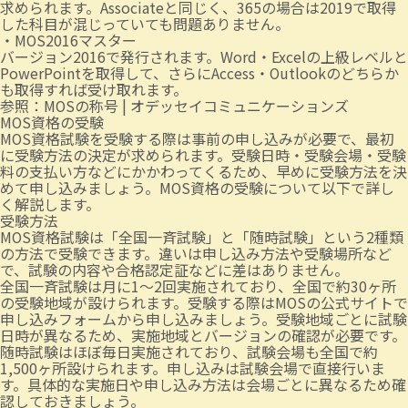
求められます。Associateと同じく、365の場合は2019で取得
した科目が混じっていても問題ありません。
・MOS2016マスター
バージョン2016で発行されます。Word・Excelの上級レベルと
PowerPointを取得して、さらにAccess・Outlookのどちらか
も取得すれば受け取れます。
参照：
MOSの称号 | オデッセイコミュニケーションズ
MOS資格の受験
MOS資格試験を受験する際は事前の申し込みが必要で、最初
に受験方法の決定が求められます。受験日時・受験会場・受験
料の支払い方などにかかわってくるため、早めに受験方法を決
めて申し込みましょう。MOS資格の受験について以下で詳し
く解説します。
受験方法
MOS資格試験は「全国一斉試験」と「随時試験」という2種類
の方法で受験できます。違いは申し込み方法や受験場所など
で、試験の内容や合格認定証などに差はありません。
全国一斉試験は月に1～2回実施されており、全国で約30ヶ所
の受験地域が設けられます。受験する際はMOSの公式サイトで
申し込みフォームから申し込みましょう。受験地域ごとに試験
日時が異なるため、実施地域とバージョンの確認が必要です。
随時試験はほぼ毎日実施されており、試験会場も全国で約
1,500ヶ所設けられます。申し込みは試験会場で直接行いま
す。具体的な実施日や申し込み方法は会場ごとに異なるため確
認しておきましょう。