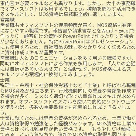
事内容や必要スキルなども異なります。しかし、大半の事務職
でオフィスソフトは多用するでしょう。種類を問わず活用でき
るスキルとして、MOS資格は事務職全般に適しています。
営業職
営業職もオフィスソフトの使用頻度が高く、MOS資格も有用
になりやすい職種です。報告書や請求書などをWord・Excelで
作ったり、顧客向けの資料をPowerPointで作ったりする機会
が少なくありません。特にPowerPointはプレゼンテーション
にも使用するため、自社商品の魅力をわかりやすく伝えるため
に資料作成スキルが重要です。
営業職は人とのコミュニケーションを多く用いる職種ですが、
同時にオフィスソフトによる作業も多用します。「人との会話
には自信があるから大丈夫」と油断せず、MOS資格によるス
キルアップも積極的に検討してみましょう。
士業
税理士・弁護士・社会保険労務士など「士業」と呼ばれる職種
もMOS資格が役立ちます。行政機関向けの重要な書類を作成す
る機会が多く、ミスなく適切な形での書類作成スキルが求めら
れます。オフィスソフトのスキルを磨いて的確にソフトウェア
を使えれば、多数の重要書類でも能率的に作成できるでしょ
う。
士業に就くためには専門の資格が求められるため、士業で働く
人は資格取得の勉強をした経験があります。MOS資格は士業の
資格と比べれば難易度が低い資格です。「もう少しだけ勉強し
てみる」という気持ちで、追加でMOS資格の取得も図りまし