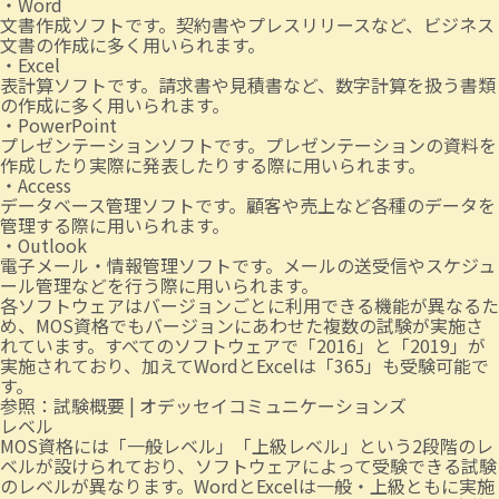
・Word
文書作成ソフトです。契約書やプレスリリースなど、ビジネス
文書の作成に多く用いられます。
・Excel
表計算ソフトです。請求書や見積書など、数字計算を扱う書類
の作成に多く用いられます。
・PowerPoint
プレゼンテーションソフトです。プレゼンテーションの資料を
作成したり実際に発表したりする際に用いられます。
・Access
データベース管理ソフトです。顧客や売上など各種のデータを
管理する際に用いられます。
・Outlook
電子メール・情報管理ソフトです。メールの送受信やスケジュ
ール管理などを行う際に用いられます。
各ソフトウェアはバージョンごとに利用できる機能が異なるた
め、MOS資格でもバージョンにあわせた複数の試験が実施さ
れています。すべてのソフトウェアで「2016」と「2019」が
実施されており、加えてWordとExcelは「365」も受験可能で
す。
参照：
試験概要 | オデッセイコミュニケーションズ
レベル
MOS資格には「一般レベル」「上級レベル」という2段階のレ
ベルが設けられており、ソフトウェアによって受験できる試験
のレベルが異なります。WordとExcelは一般・上級ともに実施