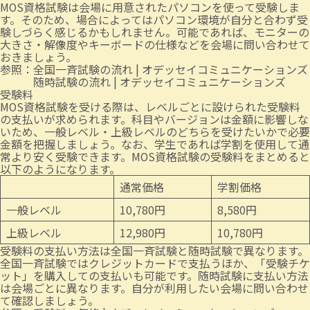
MOS資格試験は会場に用意されたパソコンを使って受験しま
す。そのため、場合によってはパソコン環境が自分と合わず受
験しづらく感じるかもしれません。可能であれば、モニターの
大きさ・解像度やキーボードの仕様などを会場に問い合わせて
おきましょう。
参照：
全国一斉試験の流れ | オデッセイコミュニケーションズ
随時試験の流れ | オデッセイコミュニケーションズ
受験料
MOS資格試験を受ける際は、レベルごとに設けられた受験料
の支払いが求められます。科目やバージョンは金額に影響しな
いため、一般レベル・上級レベルのどちらを受けたいかで必要
金額を把握しましょう。なお、学生であれば学割を使用して通
常より安く受験できます。MOS資格試験の受験料をまとめると
以下のようになります。
通常価格
学割価格
一般レベル
10,780円
8,580円
上級レベル
12,980円
10,780円
受験料の支払い方法は全国一斉試験と随時試験で異なります。
全国一斉試験ではクレジットカードで支払うほか、「受験チケ
ット」を購入しての支払いも可能です。随時試験に支払い方法
は会場ごとに異なります。自分が利用したい会場に問い合わせ
て確認しましょう。