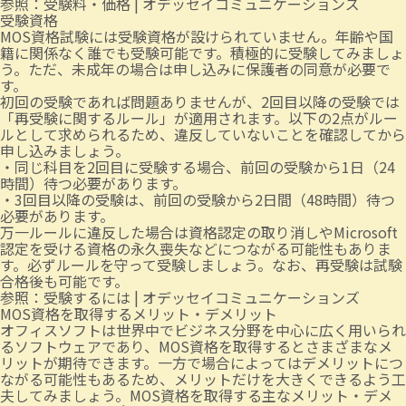
参照：
受験料・価格 | オデッセイコミュニケーションズ
受験資格
MOS資格試験には受験資格が設けられていません。年齢や国
籍に関係なく誰でも受験可能です。積極的に受験してみましょ
う。ただ、未成年の場合は申し込みに保護者の同意が必要で
す。
初回の受験であれば問題ありませんが、2回目以降の受験では
「再受験に関するルール」が適用されます。以下の2点がルー
ルとして求められるため、違反していないことを確認してから
申し込みましょう。
・同じ科目を2回目に受験する場合、前回の受験から1日（24
時間）待つ必要があります。
・3回目以降の受験は、前回の受験から2日間（48時間）待つ
必要があります。
万一ルールに違反した場合は資格認定の取り消しやMicrosoft
認定を受ける資格の永久喪失などにつながる可能性もありま
す。必ずルールを守って受験しましょう。なお、再受験は試験
合格後も可能です。
参照：
受験するには | オデッセイコミュニケーションズ
MOS資格を取得するメリット・デメリット
オフィスソフトは世界中でビジネス分野を中心に広く用いられ
るソフトウェアであり、MOS資格を取得するとさまざまなメ
リットが期待できます。一方で場合によってはデメリットにつ
ながる可能性もあるため、メリットだけを大きくできるよう工
夫してみましょう。MOS資格を取得する主なメリット・デメ