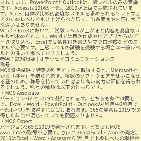
されていて、PowerPointとOutlookは一般レベルのみの実施
です。Accessは2016が一般、2019が上級で実施されていま
す。Access自体が比較的高度なスキルを求められるソフトウェ
アのためレベルを引き上げられた形で、出題範囲や内容に大き
な違いはありません。
Word・Excelにおいて、試験レベルが上がると内容も高度なス
キルが求められます。Wordでは目次作成や他アプリからのデ
ータ取り込み、Excelでは条件付き書式やマクロ作成などのス
キルが必要です。上級レベルの試験を受験する場合は一般レベ
ルとの違いを調べておきましょう。
参照：
試験概要 | オデッセイコミュニケーションズ
称号
MOS資格試験で特定の科目をすべて取得すると、Microsoft社
から「称号」を贈られます。複数のソフトウェアを使いこなせ
る証のため、称号を持っていればより高い実力の評価を得られ
るでしょう。称号の種類は以下のとおりです。
・MOS Associate
バージョン365と2019で発行されます。どちらも条件は同じ
で、Excel・Word・PowerPoint・Outlookの4科目中3科目で
一般レベルを取得すれば受け取れます。365の場合は2019で取
得した科目が混じっていても問題ありません。
・MOS Expert
バージョン365と2019で発行されます。どちらもMOS
Associateの取得が必要で、加えて365はExcel・Wordの両方、
2019はExcel・Word・Accessから2科目で上級レベルの取得が