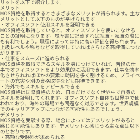
リットを以下で紹介します。
メリット
MOS資格を取得するとさまざまなメリットが得られます。主な
メリットとして以下のものが挙げられます。
・オフィスソフト使用スキルを証明できる
MOS資格を取得していると、オフィスソフトを使いこなせる
ことの証明になります。履歴書に記載すれば就職・転職の際に
も有利でしょう。職種によっては特に高い評価を得られます。
上級レベルや称号などを取得していればさらなる高評価につな
がります。
・仕事をスムーズに進められる
MOS資格を取得できるスキルを身につけていれば、普段の仕
事でオフィスソフトをより効果的に活用できます。仕事を効率
化させられればほかの要素に時間を多く割けるため、プライベ
ートの充実や別の資格取得なども期待できます。
・海外でもスキルをアピールできる
MOS資格は国際資格のため、日本だけでなく世界中で自身の
スキルを証明してくれます。オフィスソフト自体も世界中で使
われており、海外の職場でも問題なく対応できます。世界規模
でのキャリアアップにつながる可能性もあるでしょう。
デメリット
MOS資格を受験する際、場合によってはデメリットがあると
感じる可能性もあります。デメリットと感じうる主な点は以下
のとおりです。
・高額な受験料が求められる