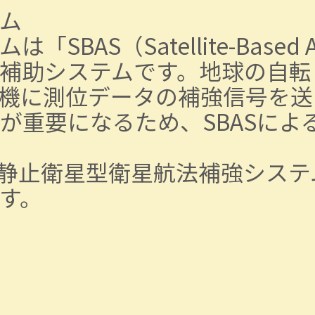
ム
S（Satellite-Based Au
補助システムです。地球の自転
機に測位データの補強信号を送
が重要になるため、SBASによ
類の静止衛星型衛星航法補強シス
す。