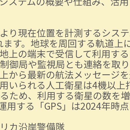
システムの概要や仕組み、活用
現在位置を計測するシステムで、「
）」とも呼ばれます。地球を周回する
地上の端末で受信して利用する
制御局や監視局とも連絡を取り
上から最新の航法メッセージを
用いられる人工衛星は4機以上
るため、利用する衛星の数を増
用する「GPS」は2024年時
 | アメリカ沿岸警備隊