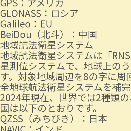
GPS：アメリカ
GLONASS：ロシア
Galileo：EU
BeiDou（北斗）：中国
地域航法衛星システム
地域航法衛星システムは「RNSS（Reg
星測位システムで、地球上のう
す。対象地域周辺を8の字に周
全地球航法衛星システムを補完
2024年現在、世界では2種
国は以下のとおりです。
QZSS（みちびき）：日本
NAVIC：インド