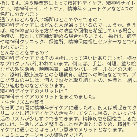
指します。通う時間帯によって精神科デイケア、精神科ナイト
ケア、精神科デイナイトケア、精神科ショートケアなど4つの
名前に分かれます。
通う人はどんな人？場所はどこでやってるの？
精神科デイケアにはどんな人が通っているのでしょうか。例え
ば、精神障害のある方がその改善や回復を希望している場合、
治療の一環として医師が勧める場合が多いです。場所は、病院
や精神科クリニック、保健所、精神保健福祉センターなどで行
われています。
どんなことをするの？
精神科デイケアではその場所によって違いはありますが、様々
なプログラムが行われています。例えば、手芸、料理、塗り絵
などの趣味活動、映画鑑賞、卓球やバレーボールなどのスポー
ツ、認知行動療法などの心理教育、就労への準備などです。プ
ログラムの中には、個人で黙々と取り組むもの、仲間と一緒に
取り組むものなどがあります。
精神科デイケアのメリットは？
精神科デイケアのメリットをまとめました。
・生活リズムが整う
毎日同じ時間に精神科デイケアに通うため、例えば朝起きてク
リニックに行きデイケアの活動をして夕方に帰る、といった生
活のリズムが少しずつできてきます。精神疾患を回復させるた
めには、生活リズムを整えることが近道となるため、精神科デ
イケアに通うことはそういう意味でメリットとなります。
・コミュニケーションの練習ができる