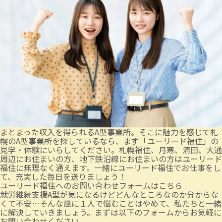
まとまった収入を得られるA型事業所。そこに魅力を感じて札
幌のA型事業所を探しているなら、まず「ユーリード福住」の
見学・体験にいらしてください。札幌福住、月寒、清田、大通
周辺にお住まいの方、地下鉄沿線にお住まいの方はユーリード
福住に無理なく通えます。一緒にユーリード福住でお仕事をし
て、充実した毎日を送りましょう！
ユーリード福住へのお問い合わせフォームはこちら
就労継続支援A型が気になるけどどんなところなのか分からな
くて不安…そんな風に１人で悩むことはやめて、私たちと一緒
に解決していきましょう。まずは以下のフォームからお気軽に
お問い合わせください。