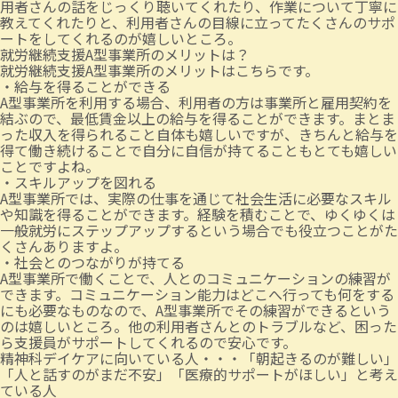
用者さんの話をじっくり聴いてくれたり、作業について丁寧に
教えてくれたりと、利用者さんの目線に立ってたくさんのサポ
ートをしてくれるのが嬉しいところ。
就労継続支援A型事業所のメリットは？
就労継続支援A型事業所のメリットはこちらです。
・給与を得ることができる
A型事業所を利用する場合、利用者の方は事業所と雇用契約を
結ぶので、最低賃金以上の給与を得ることができます。まとま
った収入を得られること自体も嬉しいですが、きちんと給与を
得て働き続けることで自分に自信が持てることもとても嬉しい
ことですよね。
・スキルアップを図れる
A型事業所では、実際の仕事を通じて社会生活に必要なスキル
や知識を得ることができます。経験を積むことで、ゆくゆくは
一般就労にステップアップするという場合でも役立つことがた
くさんありますよ。
・社会とのつながりが持てる
A型事業所で働くことで、人とのコミュニケーションの練習が
できます。コミュニケーション能力はどこへ行っても何をする
にも必要なものなので、A型事業所でその練習ができるという
のは嬉しいところ。他の利用者さんとのトラブルなど、困った
ら支援員がサポートしてくれるので安心です。
精神科デイケアに向いている人・・・「朝起きるのが難しい」
「人と話すのがまだ不安」「医療的サポートがほしい」と考え
ている人