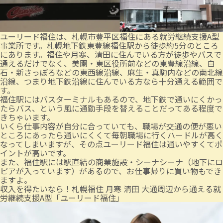
ユーリード福住は、札幌市豊平区福住にある就労継続支援A型
事業所です。札幌地下鉄東豊線福住駅から徒歩約5分のところ
にあります。福住や月寒、清田に住んでいる方が徒歩やバスで
通えるだけでなく、美園・東区役所前などの東豊線沿線、白
石・新さっぽろなどの東西線沿線、麻生・真駒内などの南北線
沿線、つまり地下鉄沿線に住んでいる方なら十分通える範囲で
す。
福住駅にはバスターミナルもあるので、地下鉄で通いにくかっ
たらバス、という風に通勤手段を替えることだってある程度で
きちゃいます。
いくら仕事内容が自分に合っていても、職場が交通の便が悪い
ところにあったら通いにくくて毎朝職場に行くハードルが高く
なってしまいますが、その点ユーリード福住は通いやすくてポ
イントが高いです。
また、福住駅には駅直結の商業施設・シーナシーナ（地下にロ
ピアが入っています）があるので、お仕事帰りに買い物もでき
ますよ。
収入を得たいなら！札幌福住 月寒 清田 大通周辺から通える就
労継続支援A型「ユーリード福住」