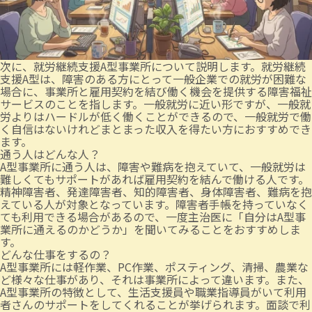
次に、就労継続支援A型事業所について説明します。就労継続
支援A型は、障害のある方にとって一般企業での就労が困難な
場合に、事業所と雇用契約を結び働く機会を提供する障害福祉
サービスのことを指します。一般就労に近い形ですが、一般就
労よりはハードルが低く働くことができるので、一般就労で働
く自信はないけれどまとまった収入を得たい方におすすめでき
ます。
通う人はどんな人？
A型事業所に通う人は、障害や難病を抱えていて、一般就労は
難しくてもサポートがあれば雇用契約を結んで働ける人です。
精神障害者、発達障害者、知的障害者、身体障害者、難病を抱
えている人が対象となっています。障害者手帳を持っていなく
ても利用できる場合があるので、一度主治医に「自分はA型事
業所に通えるのかどうか」を聞いてみることをおすすめしま
す。
どんな仕事をするの？
A型事業所には軽作業、PC作業、ポスティング、清掃、農業な
ど様々な仕事があり、それは事業所によって違います。また、
A型事業所の特徴として、生活支援員や職業指導員がいて利用
者さんのサポートをしてくれることが挙げられます。面談で利