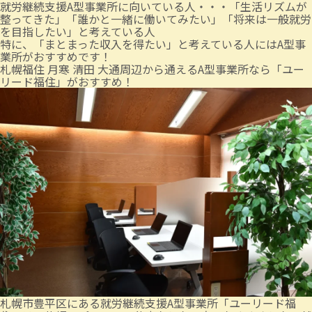
就労継続支援A型事業所に向いている人・・・「生活リズムが
整ってきた」「誰かと一緒に働いてみたい」「将来は一般就労
を目指したい」と考えている人
特に、「まとまった収入を得たい」と考えている人にはA型事
業所がおすすめです！
札幌福住 月寒 清田 大通周辺から通えるA型事業所なら「ユー
リード福住」がおすすめ！
札幌市豊平区にある就労継続支援A型事業所「ユーリード福