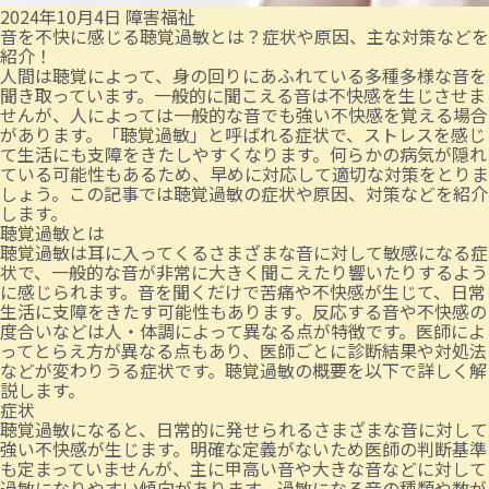
2024年10月4日
障害福祉
音を不快に感じる聴覚過敏とは？症状や原因、主な対策などを
紹介！
人間は聴覚によって、身の回りにあふれている多種多様な音を
聞き取っています。一般的に聞こえる音は不快感を生じさせま
せんが、人によっては一般的な音でも強い不快感を覚える場合
があります。「聴覚過敏」と呼ばれる症状で、ストレスを感じ
て生活にも支障をきたしやすくなります。何らかの病気が隠れ
ている可能性もあるため、早めに対応して適切な対策をとりま
しょう。この記事では聴覚過敏の症状や原因、対策などを紹介
します。
聴覚過敏とは
聴覚過敏は耳に入ってくるさまざまな音に対して敏感になる症
状で、一般的な音が非常に大きく聞こえたり響いたりするよう
に感じられます。音を聞くだけで苦痛や不快感が生じて、日常
生活に支障をきたす可能性もあります。反応する音や不快感の
度合いなどは人・体調によって異なる点が特徴です。医師によ
ってとらえ方が異なる点もあり、医師ごとに診断結果や対処法
などが変わりうる症状です。聴覚過敏の概要を以下で詳しく解
説します。
症状
聴覚過敏になると、日常的に発せられるさまざまな音に対して
強い不快感が生じます。明確な定義がないため医師の判断基準
も定まっていませんが、主に甲高い音や大きな音などに対して
過敏になりやすい傾向があります。過敏になる音の種類や数が