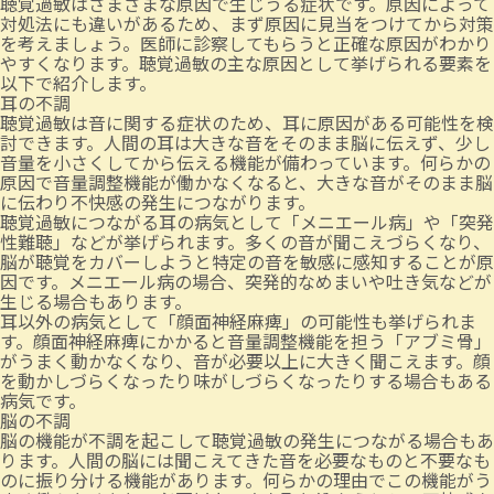
聴覚過敏はさまざまな原因で生じうる症状です。原因によって
対処法にも違いがあるため、まず原因に見当をつけてから対策
を考えましょう。医師に診察してもらうと正確な原因がわかり
やすくなります。聴覚過敏の主な原因として挙げられる要素を
以下で紹介します。
耳の不調
聴覚過敏は音に関する症状のため、耳に原因がある可能性を検
討できます。人間の耳は大きな音をそのまま脳に伝えず、少し
音量を小さくしてから伝える機能が備わっています。何らかの
原因で音量調整機能が働かなくなると、大きな音がそのまま脳
に伝わり不快感の発生につながります。
聴覚過敏につながる耳の病気として「メニエール病」や「突発
性難聴」などが挙げられます。多くの音が聞こえづらくなり、
脳が聴覚をカバーしようと特定の音を敏感に感知することが原
因です。メニエール病の場合、突発的なめまいや吐き気などが
生じる場合もあります。
耳以外の病気として「顔面神経麻痺」の可能性も挙げられま
す。顔面神経麻痺にかかると音量調整機能を担う「アブミ骨」
がうまく動かなくなり、音が必要以上に大きく聞こえます。顔
を動かしづらくなったり味がしづらくなったりする場合もある
病気です。
脳の不調
脳の機能が不調を起こして聴覚過敏の発生につながる場合もあ
ります。人間の脳には聞こえてきた音を必要なものと不要なも
のに振り分ける機能があります。何らかの理由でこの機能がう