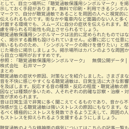
として、目立つ場所に「聴覚過敏保護用シンボルマーク」を掲
示しておく手段があります。無料で印刷・利用できるシンボル
マークで、自分が聴覚過敏であることを周囲の人へと視覚的に
伝えられるものです。街なかや電車内など面識のない人と多く
対面する環境でも、スムーズに自分の症状を伝えられます。配
慮を得られる可能性も向上させられるでしょう。
聴覚過敏保護用シンボルマークは法的に定められたものではな
く、掲示する義務も設けられていません。必要に応じて任意に
用いるもののため、「シンボルマークの助けを借りたい」と感
じた場合に掲示しましょう。掲示場所はカバンのような周囲か
ら目立つ場所がおすすめです。
参照：
「聴覚過敏保護用シンボルマーク」 無償公開データ |
株式会社 石井マーク
まとめ
聴覚過敏の症状や原因、対策などを紹介しました。さまざまな
音を不快に感じやすくなる聴覚過敏は、日常生活に大きな影響
を及ぼします。反応する音の種類・反応の程度・聴覚過敏の原
因などは種類が多いため、人それぞれの的確な診察・治療・対
策が求められます。
音は日常生活で非常に多く聞こえてくるものであり、音から不
快感が生じる聴覚過敏は強いストレスの原因にもなります。な
るべく積極的にストレスを発散できるよう工夫して、周囲の人
もストレスを抑えられるよう支援するようにしましょう。
聴覚過敏のような精神面の病気については
こちらの記事一覧
も