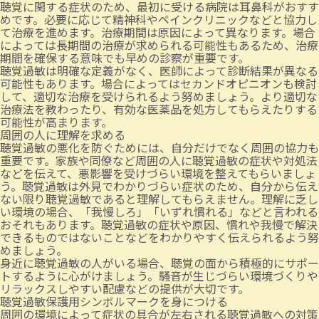
聴覚に関する症状のため、最初に受ける病院は耳鼻科がおすす
めです。必要に応じて精神科やペインクリニックなどと協力し
て治療を進めます。治療期間は原因によって異なります。場合
によっては長期間の治療が求められる可能性もあるため、治療
期間を確保する意味でも早めの診察が重要です。
聴覚過敏は明確な定義がなく、医師によって診断結果が異なる
可能性もあります。場合によってはセカンドオピニオンも検討
して、適切な治療を受けられるよう努めましょう。より適切な
治療法を教わったり、有効な医薬品を処方してもらえたりする
可能性が高まります。
周囲の人に理解を求める
聴覚過敏の悪化を防ぐためには、自分だけでなく周囲の協力も
重要です。家族や同僚など周囲の人に聴覚過敏の症状や対処法
などを伝えて、悪影響を受けづらい環境を整えてもらいましょ
う。聴覚過敏は外見でわかりづらい症状のため、自分から伝え
ない限り聴覚過敏であると理解してもらえません。理解に乏し
い環境の場合、「我慢しろ」「いずれ慣れる」などと言われる
おそれもあります。聴覚過敏の症状や原因、慣れや我慢で解決
できるものではないことなどをわかりやすく伝えられるよう努
めましょう。
身近に聴覚過敏の人がいる場合、聴覚の面から積極的にサポー
トするように心がけましょう。騒音が生じづらい環境づくりや
リラックスしやすい配慮などの提供が大切です。
聴覚過敏保護用シンボルマークを身につける
周囲の環境によって症状の具合が左右される聴覚過敏への対策