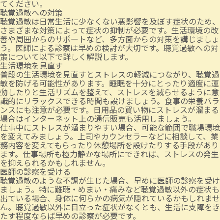
てください。
聴覚過敏への対策
聴覚過敏は日常生活に少なくない悪影響を及ぼす症状のため、
さまざまな対策によって症状の抑制が必要です。生活環境の改
善や周囲からのサポートなど、多方面からの対策を講じましょ
う。医師による診察は早めの検討が大切です。聴覚過敏への対
策について以下で詳しく解説します。
生活環境を見直す
普段の生活環境を見直すとストレスの軽減につながり、聴覚過
敏を防げる可能性があります。睡眠を十分にとったり適度に運
動したりと生活リズムを整えて、ストレスを減らせるように意
識的にリラックスできる時間も設けましょう。食事の栄養バラ
ンスにも注意が必要です。日用品の買い物にストレスが溜まる
場合はインターネット上の通信販売も活用しましょう。
仕事中にストレスが溜まりやすい場合、可能な範囲で職場環境
を変えてみましょう。上司やカウンセラーなどに相談して、業
務内容を変えてもらったり休憩場所を設けたりする手段があり
ます。仕事場所も極力静かな場所にできれば、ストレスの発生
を抑えられるかもしれません。
医師の診察を受ける
聴覚過敏のような不調が生じた場合、早めに医師の診察を受け
ましょう。特に難聴・めまい・痛みなど聴覚過敏以外の症状も
出ている場合、身体に何らかの病気が隠れているかもしれませ
ん。聴覚過敏以外に目立った症状がなくとも、生活に支障をき
たす程度ならば早めの診察が必要です。