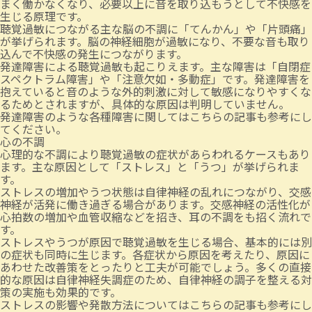
まく働かなくなり、必要以上に音を取り込もうとして不快感を
生じる原理です。
聴覚過敏につながる主な脳の不調に「てんかん」や「片頭痛」
が挙げられます。脳の神経細胞が過敏になり、不要な音も取り
込んで不快感の発生につながります。
発達障害による聴覚過敏も起こりえます。主な障害は「自閉症
スペクトラム障害」や「注意欠如・多動症」です。発達障害を
抱えていると音のような外的刺激に対して敏感になりやすくな
るためとされますが、具体的な原因は判明していません。
発達障害のような各種障害に関しては
こちらの記事
も参考にし
てください。
心の不調
心理的な不調により聴覚過敏の症状があらわれるケースもあり
ます。主な原因として「ストレス」と「うつ」が挙げられま
す。
ストレスの増加やうつ状態は自律神経の乱れにつながり、交感
神経が活発に働き過ぎる場合があります。交感神経の活性化が
心拍数の増加や血管収縮などを招き、耳の不調をも招く流れで
す。
ストレスやうつが原因で聴覚過敏を生じる場合、基本的には別
の症状も同時に生じます。各症状から原因を考えたり、原因に
あわせた改善策をとったりと工夫が可能でしょう。多くの直接
的な原因は自律神経失調症のため、自律神経の調子を整える対
策の実施も効果的です。
ストレスの影響や発散方法については
こちらの記事
も参考にし