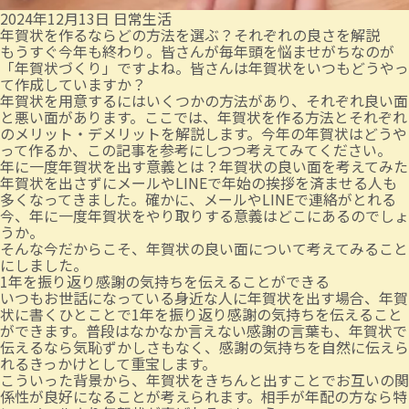
2024年12月13日
日常生活
年賀状を作るならどの方法を選ぶ？それぞれの良さを解説
もうすぐ今年も終わり。皆さんが毎年頭を悩ませがちなのが
「年賀状づくり」ですよね。皆さんは年賀状をいつもどうやっ
て作成していますか？
年賀状を用意するにはいくつかの方法があり、それぞれ良い面
と悪い面があります。ここでは、年賀状を作る方法とそれぞれ
のメリット・デメリットを解説します。今年の年賀状はどうや
って作るか、この記事を参考にしつつ考えてみてください。
年に一度年賀状を出す意義とは？年賀状の良い面を考えてみた
年賀状を出さずにメールやLINEで年始の挨拶を済ませる人も
多くなってきました。確かに、メールやLINEで連絡がとれる
今、年に一度年賀状をやり取りする意義はどこにあるのでしょ
うか。
そんな今だからこそ、年賀状の良い面について考えてみること
にしました。
1年を振り返り感謝の気持ちを伝えることができる
いつもお世話になっている身近な人に年賀状を出す場合、年賀
状に書くひとことで1年を振り返り感謝の気持ちを伝えること
ができます。普段はなかなか言えない感謝の言葉も、年賀状で
伝えるなら気恥ずかしさもなく、感謝の気持ちを自然に伝えら
れるきっかけとして重宝します。
こういった背景から、年賀状をきちんと出すことでお互いの関
係性が良好になることが考えられます。相手が年配の方なら特