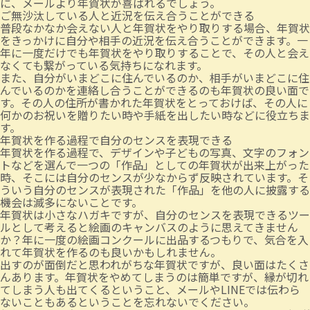
に、メールより年賀状が喜ばれるでしょう。
ご無沙汰している人と近況を伝え合うことができる
普段なかなか会えない人と年賀状をやり取りする場合、年賀状
をきっかけに自分や相手の近況を伝え合うことができます。一
年に一度だけでも年賀状をやり取りすることで、その人と会え
なくても繋がっている気持ちになれます。
また、自分がいまどこに住んでいるのか、相手がいまどこに住
んでいるのかを連絡し合うことができるのも年賀状の良い面で
す。その人の住所が書かれた年賀状をとっておけば、その人に
何かのお祝いを贈りたい時や手紙を出したい時などに役立ちま
す。
年賀状を作る過程で自分のセンスを表現できる
年賀状を作る過程で、デザインや子どもの写真、文字のフォン
トなどを選んで一つの「作品」としての年賀状が出来上がった
時、そこには自分のセンスが少なからず反映されています。そ
ういう自分のセンスが表現された「作品」を他の人に披露する
機会は滅多にないことです。
年賀状は小さなハガキですが、自分のセンスを表現できるツー
ルとして考えると絵画のキャンバスのように思えてきません
か？年に一度の絵画コンクールに出品するつもりで、気合を入
れて年賀状を作るのも良いかもしれません。
出すのが面倒だと思われがちな年賀状ですが、良い面はたくさ
んあります。年賀状をやめてしまうのは簡単ですが、縁が切れ
てしまう人も出てくるということ、メールやLINEでは伝わら
ないこともあるということを忘れないでください。