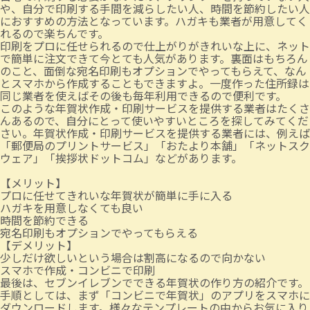
や、自分で印刷する手間を減らしたい人、時間を節約したい人
におすすめの方法となっています。ハガキも業者が用意してく
れるので楽ちんです。
印刷をプロに任せられるので仕上がりがきれいな上に、ネット
で簡単に注文できて今とても人気があります。裏面はもちろん
のこと、面倒な宛名印刷もオプションでやってもらえて、なん
とスマホから作成することもできますよ。一度作った住所録は
同じ業者を使えばその後も毎年利用できるので便利です。
このような年賀状作成・印刷サービスを提供する業者はたくさ
んあるので、自分にとって使いやすいところを探してみてくだ
さい。年賀状作成・印刷サービスを提供する業者には、例えば
「郵便局のプリントサービス」「おたより本舗」「ネットスク
ウェア」「挨拶状ドットコム」などがあります。
【メリット】
プロに任せてきれいな年賀状が簡単に手に入る
ハガキを用意しなくても良い
時間を節約できる
宛名印刷もオプションでやってもらえる
【デメリット】
少しだけ欲しいという場合は割高になるので向かない
スマホで作成・コンビニで印刷
最後は、セブンイレブンでできる年賀状の作り方の紹介です。
手順としては、まず「コンビニで年賀状」のアプリをスマホに
ダウンロードします。様々なテンプレートの中からお気に入り