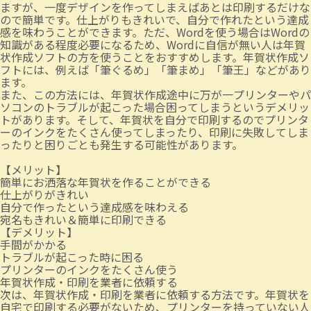
ますが、一度デザインを作ってしまえばあとは印刷するだけな
ので簡単です。仕上がりもきれいで、自分で作れたという達成
感を味わうことができます。ただ、Wordを使う場合はWordの
知識がある程度必要になるため、Wordに自信が無い人は年賀
状作成ソフトの方を使うことをおすすめします。年賀状作成ソ
フトには、例えば「筆ぐるめ」「筆まめ」「筆王」などがあり
ます。
また、この方法には、年賀状作成途中に万が一プリンターやパ
ソコンのトラブルが起こった場合困ってしまうというデメリッ
トがあります。そして、年賀状を自分で印刷するのでプリンタ
ーのインクをたくさん使ってしまったり、印刷に失敗してしま
ったりと困りごとも発生する可能性があります。
【メリット】
簡単にお洒落な年賀状を作ることができる
仕上がりがきれい
自分で作ったという達成感を味わえる
宛名もきれい＆簡単に印刷できる
【デメリット】
手間がかかる
トラブルが起こった時に困る
プリンターのインクをたくさん使う
年賀状作成・印刷を業者に依頼する
次は、年賀状作成・印刷を業者に依頼する方法です。年賀状を
自宅で印刷する必要がないため、プリンターを持っていない人