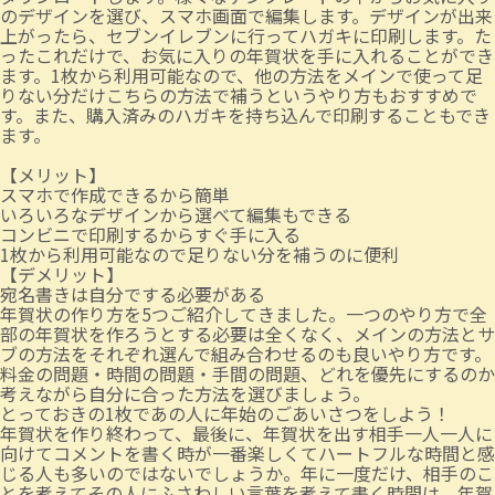
のデザインを選び、スマホ画面で編集します。デザインが出来
上がったら、セブンイレブンに行ってハガキに印刷します。た
ったこれだけで、お気に入りの年賀状を手に入れることができ
ます。1枚から利用可能なので、他の方法をメインで使って足
りない分だけこちらの方法で補うというやり方もおすすめで
す。また、購入済みのハガキを持ち込んで印刷することもでき
ます。
【メリット】
スマホで作成できるから簡単
いろいろなデザインから選べて編集もできる
コンビニで印刷するからすぐ手に入る
1枚から利用可能なので足りない分を補うのに便利
【デメリット】
宛名書きは自分でする必要がある
年賀状の作り方を5つご紹介してきました。一つのやり方で全
部の年賀状を作ろうとする必要は全くなく、メインの方法とサ
ブの方法をそれぞれ選んで組み合わせるのも良いやり方です。
料金の問題・時間の問題・手間の問題、どれを優先にするのか
考えながら自分に合った方法を選びましょう。
とっておきの1枚であの人に年始のごあいさつをしよう！
年賀状を作り終わって、最後に、年賀状を出す相手一人一人に
向けてコメントを書く時が一番楽しくてハートフルな時間と感
じる人も多いのではないでしょうか。年に一度だけ、相手のこ
とを考えてその人にふさわしい言葉を考えて書く時間は、年賀