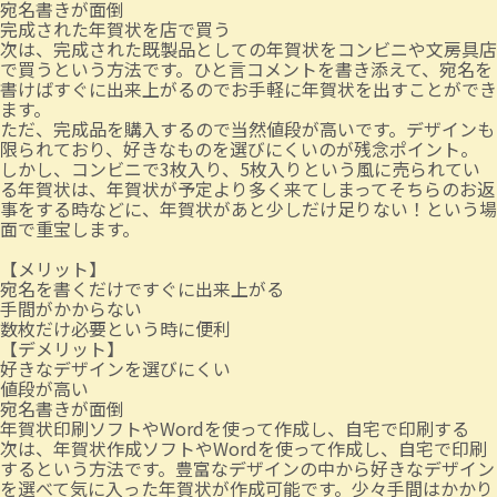
宛名書きが面倒
完成された年賀状を店で買う
次は、完成された既製品としての年賀状をコンビニや文房具店
で買うという方法です。ひと言コメントを書き添えて、宛名を
書けばすぐに出来上がるのでお手軽に年賀状を出すことができ
ます。
ただ、完成品を購入するので当然値段が高いです。デザインも
限られており、好きなものを選びにくいのが残念ポイント。
しかし、コンビニで3枚入り、5枚入りという風に売られてい
る年賀状は、年賀状が予定より多く来てしまってそちらのお返
事をする時などに、年賀状があと少しだけ足りない！という場
面で重宝します。
【メリット】
宛名を書くだけですぐに出来上がる
手間がかからない
数枚だけ必要という時に便利
【デメリット】
好きなデザインを選びにくい
値段が高い
宛名書きが面倒
年賀状印刷ソフトやWordを使って作成し、自宅で印刷する
次は、年賀状作成ソフトやWordを使って作成し、自宅で印刷
するという方法です。豊富なデザインの中から好きなデザイン
を選べて気に入った年賀状が作成可能です。少々手間はかかり