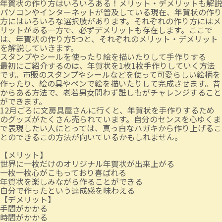
年賀状の作り方はいろいろある！メリット・デメリットも解説
パソコンやインターネットが普及している現在、年賀状の作り
方にはいろいろな選択肢があります。それぞれの作り方にはメ
リットがある一方で、必ずデメリットも存在します。ここで
は、年賀状の作り方5つと、それぞれのメリット・デメリット
を解説していきます。
スタンプやシールを使ったり絵を描いたりして手作りする
最初にご紹介するのは、年賀状を1枚1枚手作りしていく方法
です。市販のスタンプやシールなどを使って可愛らしい絵柄を
作ったり、絵の具やペンで絵を描いたりして完成させます。昔
からある方法で、老若男女問わず誰しもがチャレンジすること
ができます。
12月ごろに文房具屋さんに行くと、年賀状を手作りするため
のグッズがたくさん売られています。自分のセンスを心ゆくま
で表現したい人にとっては、真っ白なハガキから作り上げるこ
とのできるこの方法が向いているかもしれません。
【メリット】
世界に一枚だけのオリジナル年賀状が出来上がる
一枚一枚心がこもっており喜ばれる
年賀状を楽しみながら作ることができる
自分で作ったという達成感を味わえる
【デメリット】
手間がかかる
時間がかかる