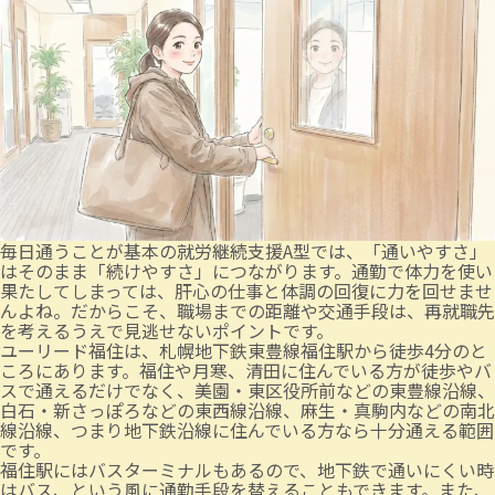
毎日通うことが基本の就労継続支援A型では、「通いやすさ」
はそのまま「続けやすさ」につながります。通勤で体力を使い
果たしてしまっては、肝心の仕事と体調の回復に力を回せませ
んよね。だからこそ、職場までの距離や交通手段は、再就職先
を考えるうえで見逃せないポイントです。
ユーリード福住は、札幌地下鉄東豊線福住駅から徒歩4分のと
ころにあります。福住や月寒、清田に住んでいる方が徒歩やバ
スで通えるだけでなく、美園・東区役所前などの東豊線沿線、
白石・新さっぽろなどの東西線沿線、麻生・真駒内などの南北
線沿線、つまり地下鉄沿線に住んでいる方なら十分通える範囲
です。
福住駅にはバスターミナルもあるので、地下鉄で通いにくい時
はバス、という風に通勤手段を替えることもできます。また、