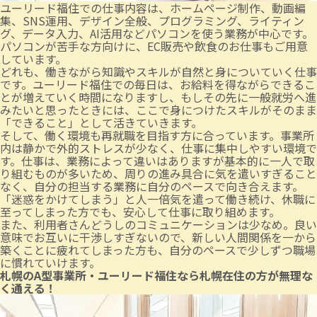
ユーリード福住での仕事内容は、ホームページ制作、動画編
集、SNS運用、デザイン全般、プログラミング、ライティン
グ、データ入力、AI活用などパソコンを使う業務が中心です。
パソコンが苦手な方向けに、EC販売や飲食のお仕事もご用意
しています。
どれも、働きながら知識やスキルが自然と身についていく仕事
です。ユーリード福住での毎日は、お給料を得ながらできるこ
とが増えていく時間になりますし、もしその先に一般就労へ進
みたいと思ったときには、ここで身につけたスキルがそのまま
「できること」として活きていきます。
そして、働く環境も再就職を目指す方に合っています。事業所
内は静かで外的ストレスが少なく、仕事に集中しやすい環境で
す。仕事は、業務によって違いはありますが基本的に一人で取
り組むものが多いため、周りの進み具合に気を遣いすぎること
なく、自分の担当する業務に自分のペースで向き合えます。
「迷惑をかけてしまう」と人一倍気を遣って働き続け、休職に
至ってしまった方でも、安心して仕事に取り組めます。
また、利用者さんどうしのコミュニケーションは少なめ。良い
意味でお互いに干渉しすぎないので、新しい人間関係を一から
築くことに疲れてしまった方も、自分のペースで少しずつ職場
に慣れていけます。
札幌のA型事業所・ユーリード福住なら札幌在住の方が無理な
く通える！