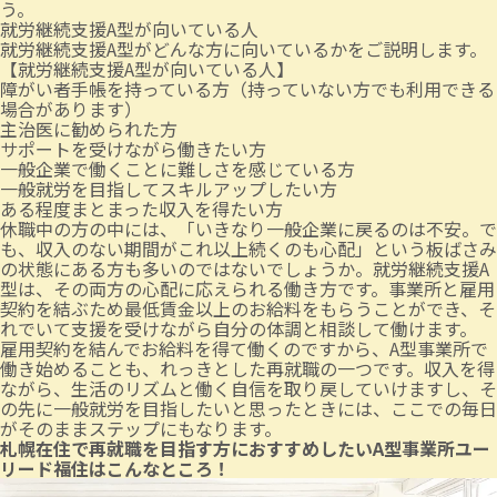
う。
就労継続支援A型が向いている人
就労継続支援A型がどんな方に向いているかをご説明します。
【就労継続支援A型が向いている人】
障がい者手帳を持っている方（持っていない方でも利用できる
場合があります）
主治医に勧められた方
サポートを受けながら働きたい方
一般企業で働くことに難しさを感じている方
一般就労を目指してスキルアップしたい方
ある程度まとまった収入を得たい方
休職中の方の中には、「いきなり一般企業に戻るのは不安。で
も、収入のない期間がこれ以上続くのも心配」という板ばさみ
の状態にある方も多いのではないでしょうか。就労継続支援A
型は、その両方の心配に応えられる働き方です。事業所と雇用
契約を結ぶため最低賃金以上のお給料をもらうことができ、そ
れでいて支援を受けながら自分の体調と相談して働けます。
雇用契約を結んでお給料を得て働くのですから、A型事業所で
働き始めることも、れっきとした再就職の一つです。収入を得
ながら、生活のリズムと働く自信を取り戻していけますし、そ
の先に一般就労を目指したいと思ったときには、ここでの毎日
がそのままステップにもなります。
札幌在住で再就職を目指す方におすすめしたいA型事業所ユー
リード福住はこんなところ！