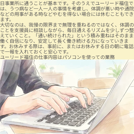
日事業所に通うことが基本です。そのうえでユーリード福住で
は、うつ病など一人一人の事情を考慮し、体調が悪い時や通院
などの用事がある時などやむを得ない場合には休むこともでき
ます。
大切なのは、我慢の限界まで無理を重ねるのではなく、体調の
ことを支援員に相談しながら、毎日通えるリズムを少しずつ整
えていくこと。「通い続けられた」という積み重ねはそのまま
働く自信になり、安定して長く働き続ける力になっていきま
す。お休みする際は、事前に、またはお休みする日の朝に電話
で一報を入れておくと安心です。
ユーリード福住の仕事内容はパソコンを使っての業務