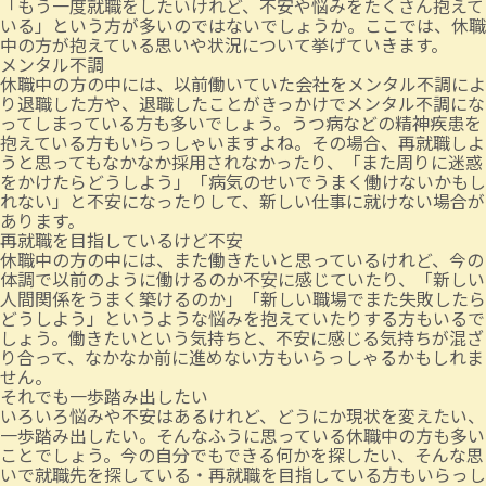
「もう一度就職をしたいけれど、不安や悩みをたくさん抱えて
いる」という方が多いのではないでしょうか。ここでは、休職
中の方が抱えている思いや状況について挙げていきます。
メンタル不調
休職中の方の中には、以前働いていた会社をメンタル不調によ
り退職した方や、退職したことがきっかけでメンタル不調にな
ってしまっている方も多いでしょう。うつ病などの精神疾患を
抱えている方もいらっしゃいますよね。その場合、再就職しよ
うと思ってもなかなか採用されなかったり、「また周りに迷惑
をかけたらどうしよう」「病気のせいでうまく働けないかもし
れない」と不安になったりして、新しい仕事に就けない場合が
あります。
再就職を目指しているけど不安
休職中の方の中には、また働きたいと思っているけれど、今の
体調で以前のように働けるのか不安に感じていたり、「新しい
人間関係をうまく築けるのか」「新しい職場でまた失敗したら
どうしよう」というような悩みを抱えていたりする方もいるで
しょう。働きたいという気持ちと、不安に感じる気持ちが混ざ
り合って、なかなか前に進めない方もいらっしゃるかもしれま
せん。
それでも一歩踏み出したい
いろいろ悩みや不安はあるけれど、どうにか現状を変えたい、
一歩踏み出したい。そんなふうに思っている休職中の方も多い
ことでしょう。今の自分でもできる何かを探したい、そんな思
いで就職先を探している・再就職を目指している方もいらっし