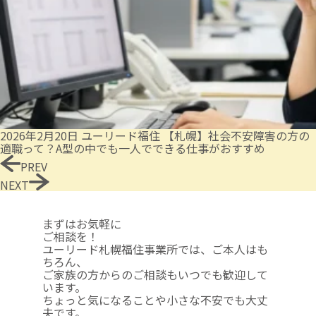
2026年2月20日
ユーリード福住
【札幌】社会不安障害の方の
適職って？A型の中でも一人でできる仕事がおすすめ
PREV
NEXT
まずはお気軽に
ご相談を！
ユーリード札幌福住事業所では、ご本人はも
ちろん、
ご家族の方からのご相談も
いつでも歓迎して
います。
ちょっと気になることや
小さな不安でも大丈
夫です。